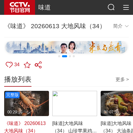
味道
《味道》 20260613 大地风味（34）
简介
34
播放列表
更多 >
完整版
00:29:16
00:08:09
00:07:59
《味道》 20260613
[味道]大地风味
[味道]大地风味
大地风味（34）
（34） 山珍苹果鸡是
（34） 大油条