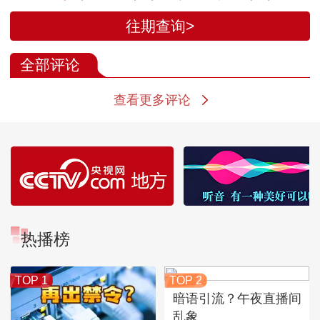
集鲜 甜 香于一锅的
搭档才能更加
往期查询>
美食
球
全部评论
查看更多评论
热播榜
TOP 1
TOP 2
暗语引流？午夜直播间
乱象