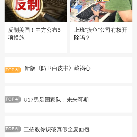
反制美国！中方公布5
上班“摸鱼”公司有权开
项措施
除吗？
新版《防卫白皮书》藏祸心
TOP
3
U17男足国家队：未来可期
TOP
4
三招教你识破真假全麦面包
TOP
5