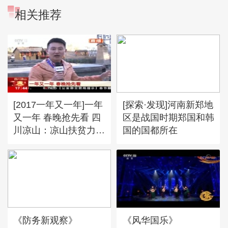
相关推荐
[2017一年又一年]一年
[探索·发现]河南新郑地
又一年 春晚抢先看 四
区是战国时期郑国和韩
川凉山：凉山扶贫力度
国的国都所在
大 好日子年味更浓
《防务新观察》
《风华国乐》