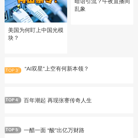
暗语引流？午夜直播间
乱象
美国为何盯上中国光模
块？
“AI双星”上空有何新本领？
TOP
3
百年潮起 再现张謇传奇人生
TOP
4
一醋一面 “酸”出亿万财路
TOP
5