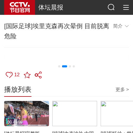
体坛晨报
[国际足球]埃里克森再次晕倒 目前脱离
简介
危险
12
播放列表
更多 >
00:49:59
00:02:05
00:04:12