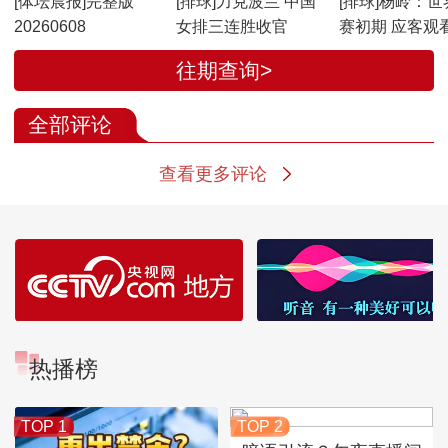
[体坛晨报]完整版
[排球]力克波兰 中国
[排球]杨岭：世
20260608
女排三连胜收官
赛初期 应客观
绩
往期查询>
全部评论
查看更多评论
热播榜
TOP 1
TOP 2