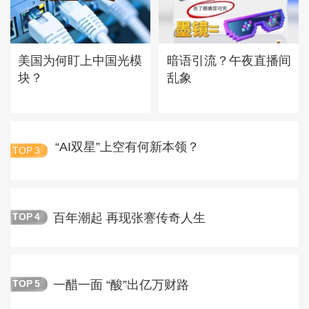
美国为何盯上中国光模
暗语引流？午夜直播间
块？
乱象
“AI双星”上空有何新本领？
TOP
3
百年潮起 再现张謇传奇人生
TOP
4
一醋一面 “酸”出亿万财路
TOP
5