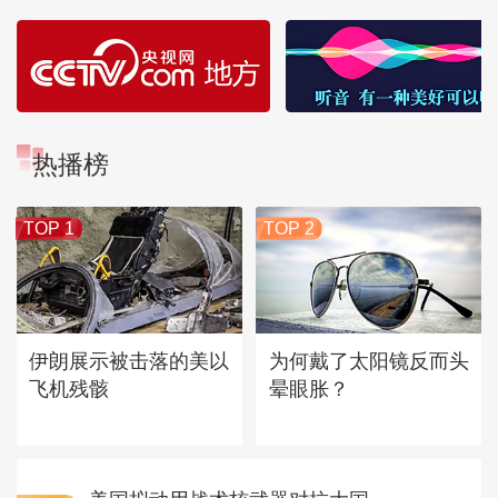
热播榜
TOP 1
TOP 2
伊朗展示被击落的美以
为何戴了太阳镜反而头
飞机残骸
晕眼胀？