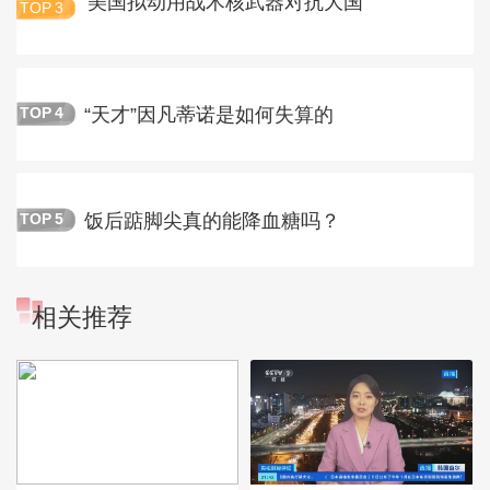
美国拟动用战术核武器对抗大国
TOP
3
“天才”因凡蒂诺是如何失算的
TOP
4
饭后踮脚尖真的能降血糖吗？
TOP
5
相关推荐