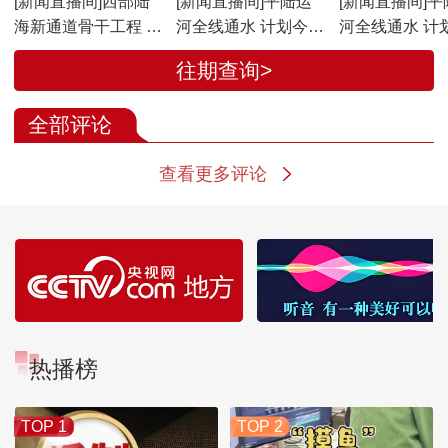
[新闻直播间]西部陆
[新闻直播间]平陆运
[新闻直播间]平
海新通道骨干工程 平
河全线通水 计划今年
河全线通水 计
陆运河全线通水 进入
9月建成通航 平陆运
9月建成通航 
往期查询>
有水调试阶段
河分段建设 分段通水
河为西部陆海
注入澎湃动力
全部评论
查看更多评论
热播榜
TOP 1
TOP 2