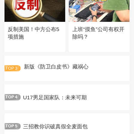
反制美国！中方公布5
上班“摸鱼”公司有权开
项措施
除吗？
新版《防卫白皮书》藏祸心
TOP
3
U17男足国家队：未来可期
TOP
4
三招教你识破真假全麦面包
TOP
5