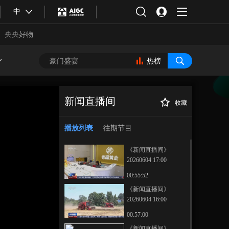
中
央央好物
热榜
新闻直播间
收藏
[新闻直播间]伊朗
正在播放
官员表示 停止所有战线的战争
播放列表
往期节目
是美伊谈判的首要内容
《新闻直播间》
20260604 17:00
00:55:52
《新闻直播间》
20260604 16:00
合体育
亚冬会
00:57:00
《新闻直播间》