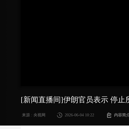
财经
教育
乡村振兴
生态环境
一带一路
大国智造
大国展会
大国保险
云顶对话
CCTV.节目官网
直播
节目单
栏目
片库
[新闻直播间]伊朗官员表示 停
来源 : 央视网
2026-06-04 10:22
内容简