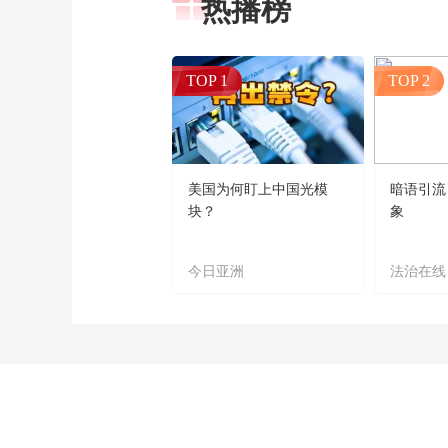
热播榜
TOP 1
TOP 2
美国为何盯上中国光模
暗语引流
块？
象
今日亚洲
法治在线