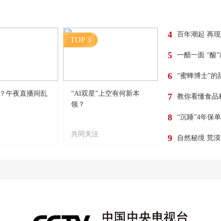
4
百年潮起 再
TOP 3
5
一醋一面 “酸
6
“蜜蜂博士”的
？午夜直播间乱
“AI双星”上空有何新本
7
教你看懂食品
领？
8
“沉睡”4年保
共同关注
9
自然秘境 荒