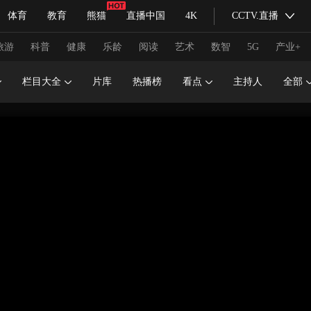
体育
教育
熊猫
直播中国
4K
CCTV.直播
式妙语
主持人
下载央视影音
热解读
天天学习
旅游
科普
健康
乐龄
阅读
艺术
数智
5G
产业+
栏目大全
片库
热播榜
看点
主持人
全部
纪录片网
国家大剧院
大型活动
科技
法治
文娱
人物
公益
图片
习式妙语
央视快评
央视网评
光华锐评
锋面
频道
VR/AR
4K专区
全景新闻
请入列
人生第一次
人生第二次
冬奥会
CBA
NBA
中超
国足
国际足球
网球
综
体育江湖
文化体育
冰雪道路
足球道路