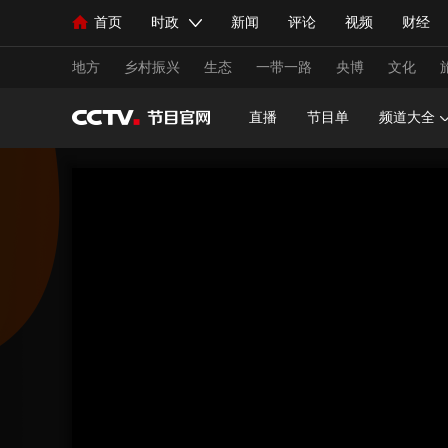
首页
时政
新闻
评论
视频
财经
人民领袖习近平
直播
海外频道
片库
iPanda
栏目大全
联播+
English
中国领导人
节目单
Монгол
听音
央视快评
微视频
习
地方
乡村振兴
生态
一带一路
央博
文化
直播
节目单
频道大全
总台春晚
网络春晚
共产党员网
秧纪录
新闻
国内
国际
评论
经济
军事
人民领袖习近平
联播+
热解读
天天学习
视频
小央视频
小央直播
直播中国
熊猫
现场
前线
比划
快看
蓝海中国
新兵
体育
直播
竞猜
2026年世界杯
2026年
VIP会员
CCTV奥林匹克频道
生活体育大会