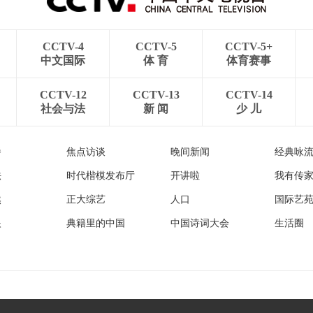
CCTV-4
CCTV-5
CCTV-5+
中文国际
体 育
体育赛事
CCTV-12
CCTV-13
CCTV-14
社会与法
新 闻
少 儿
播
焦点访谈
晚间新闻
经典咏
法
时代楷模发布厅
开讲啦
我有传
然
正大综艺
人口
国际艺
眼
典籍里的中国
中国诗词大会
生活圈