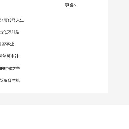
部 全国小麦收获进度
更多>
过四成
00:00:22
[新闻直播间]三夏时节
现张謇传奇人生
河南淮滨 小麦基本收
获完毕 水陆联动畅通
”出亿万财路
00:01:10
夏粮运输
[新闻直播间]三夏时节
甜蜜事业
山东郓城 小麦陆续成
熟 统筹各方力量抢收
00:01:10
标签莫中计
[新闻直播间]安徽东至
单的时效之争
80多公里江岸线 水路
是运粮主要通道
00:02:30
漠翠影蕴生机
[新闻直播间]三夏时节
安徽临泉 小麦收割进
入尾声 夏种接续进行
00:01:56
[新闻直播间]三夏时节
四川彭州 智慧农机助
力插秧 服务平台全程
00:02:14
护航