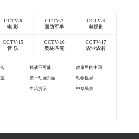
[新闻直播间]美国国务
院称黎以同意停火 但
有前提
00:00:30
CCTV-6
CCTV-7
CCTV-8
[新闻直播间]以军袭击
电 影
国防军事
电视剧
造成黎医护人员与政
府军伤亡
00:00:51
CCTV-15
CCTV-16
CCTV-17
音 乐
奥林匹克
农业农村
[新闻直播间]以军总参
谋长称以军在黎巴嫩
不会停火
00:00:17
流传
挑战不可能
故事里的中国
[新闻直播间]伊朗官员
家宝
第一动画乐园
动物世界
表示 停止所有战线的
战争是美伊谈判的首
00:01:28
苑
生活提示
中华民族
要内容
[新闻直播间]伊朗外长
重申 若以袭击贝鲁特
伊朗将坚决回击
00:00:28
[新闻直播间]特朗普：
美国和伊朗谈判将很
快取得进展
00:00:44