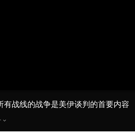
央博
非遗
文化
旅游
科普
健康
乐龄
阅读
云起
超级工厂
智敬中国
全民健康
颜选攻略
海洋
热播榜
总台企业白名单
止所有战线的战争是美伊谈判的首要内容
介