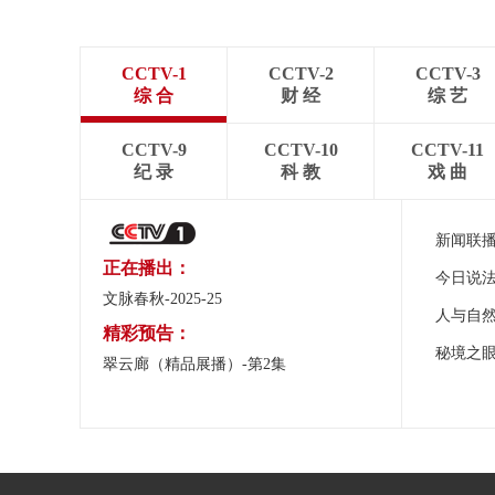
CCTV-1
CCTV-2
CCTV-3
综 合
财 经
综 艺
CCTV-9
CCTV-10
CCTV-11
纪 录
科 教
戏 曲
新闻联
正在播出：
今日说
文脉春秋-2025-25
人与自
精彩预告：
秘境之
翠云廊（精品展播）-第2集