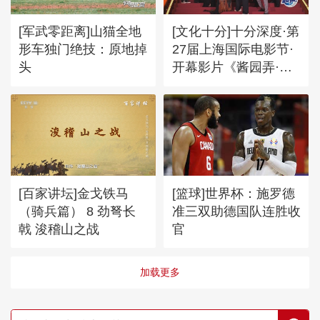
[军武零距离]山猫全地
[文化十分]十分深度·第
形车独门绝技：原地掉
27届上海国际电影节·
头
开幕影片《酱园弄·悬
案》 沪上繁华中的历
史探真 时代镜头下的
文化寻根
[百家讲坛]金戈铁马
[篮球]世界杯：施罗德
（骑兵篇） 8 劲弩长
准三双助德国队连胜收
戟 浚稽山之战
官
加载更多