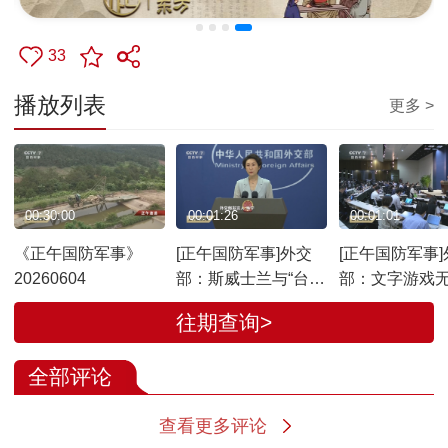
33
播放列表
更多 >
00:30:00
00:01:26
00:01:01
《正午国防军事》
[正午国防军事]外交
[正午国防军事]
20260604
部：斯威士兰与“台
部：文字游戏
独”分裂势力捆绑没有
白日本整军扩
往期查询>
前途
际行动
全部评论
查看更多评论