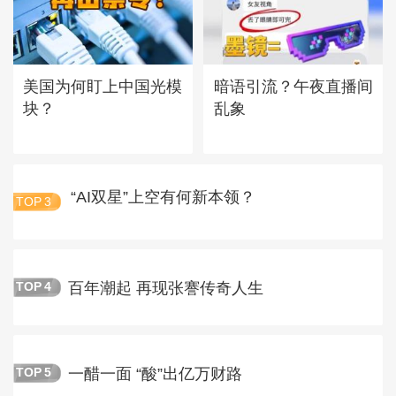
美国为何盯上中国光模
暗语引流？午夜直播间
块？
乱象
“AI双星”上空有何新本领？
TOP
3
百年潮起 再现张謇传奇人生
TOP
4
一醋一面 “酸”出亿万财路
TOP
5