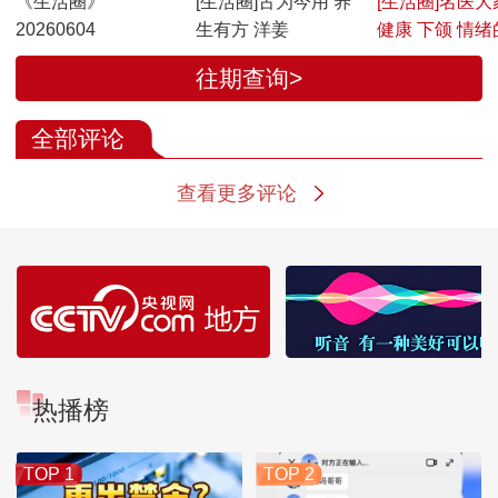
《生活圈》
[生活圈]古为今用 养
[生活圈]名医大
20260604
生有方 洋姜
健康 下颌 情绪
蔽开关”
往期查询>
全部评论
查看更多评论
热播榜
TOP 1
TOP 2