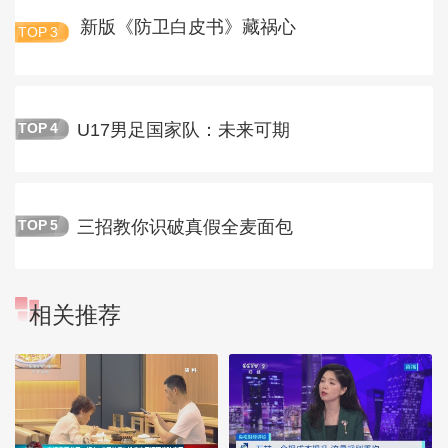
新版《防卫白皮书》藏祸心
TOP
3
U17男足国家队：未来可期
TOP
4
三招教你识破真假全麦面包
TOP
5
相关推荐