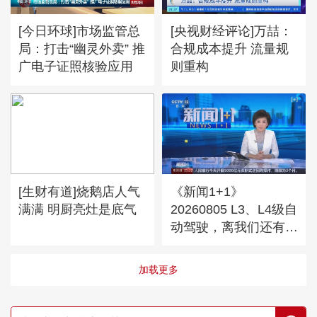
[今日环球]市场监管总
[央视财经评论]万喆：
局：打击“幽灵外卖” 推
合规成本提升 流量规
广电子证照核验应用
则重构
[生财有道]烧鹅店人气
《新闻1+1》
满满 明厨亮灶是底气
20260805 L3、L4级自
动驾驶，离我们还有多
远？
加载更多