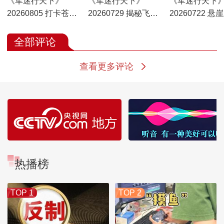
《军迷行天下》
《军迷行天下》
《军迷行天下
20260805 打卡苍穹
20260729 揭秘飞行
20260722 悬
记忆 “南天门计划”特
学员的荒野生存
飞机洞
展
全部评论
查看更多评论
热播榜
TOP 1
TOP 2