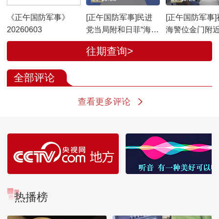
《正午国防军事》
[正午国防军事]民进
[正午国防军事]
20260603
党当局附和日菲“海域
海警位金门附
划界谈判” 国务院台
依法开展执法巡
往期查询>
办：严重侵害中国海
务院台办：大
洋权益 完全非法无效
依法开展执法
全部评论
正常履职行为
查看更多评论
热播榜