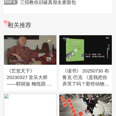
三招教你识破真假全麦面包
TOP
5
相关推荐
《艺览天下》
《读书》 20250730 布
20230327 音乐大师
鲁克·巴克 《是我把你
——耶胡迪·梅纽因 世
弄哭了吗？那些动物们
纪小提琴家（上）
的心酸冷知识》 科普
小课堂：《是我把你弄
哭了吗》