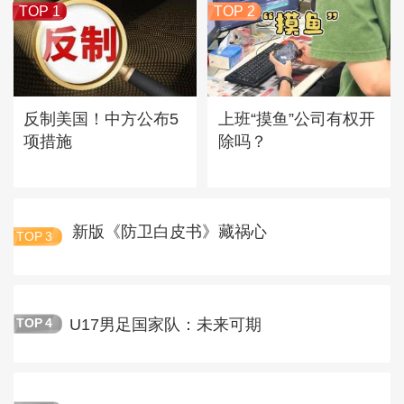
TOP 1
TOP 2
反制美国！中方公布5
上班“摸鱼”公司有权开
项措施
除吗？
新版《防卫白皮书》藏祸心
TOP
3
U17男足国家队：未来可期
TOP
4