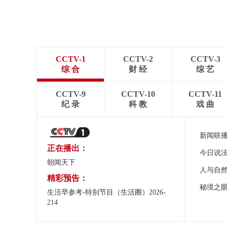
CCTV-1
CCTV-2
CCTV-3
综 合
财 经
综 艺
CCTV-9
CCTV-10
CCTV-11
纪 录
科 教
戏 曲
新闻联
正在播出：
今日说
朝闻天下
人与自
精彩预告：
秘境之
生活早参考-特别节目（生活圈）2026-
214