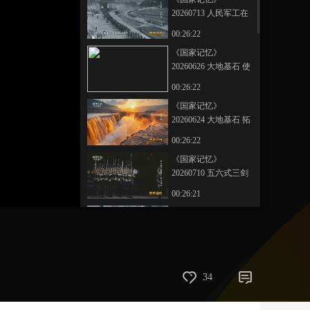
20260713 人民军工在
艺术
汽车
数智
5G
产业+
延安 扎根
00:26:22
时尚
天气
才艺
网展
央央好物
《国家记忆》
20260626 大地基石 使
命
00:26:22
《国家记忆》
20260624 大地基石 拓
展
00:26:22
《国家记忆》
20260710 五六式三剑
客 书写传奇
00:26:21
《国家记忆》
20260708 七七事变 气
壮山河
00:26:22
《国家记忆》
34
20251119 丰子恺 日月
长歌
00:26:22