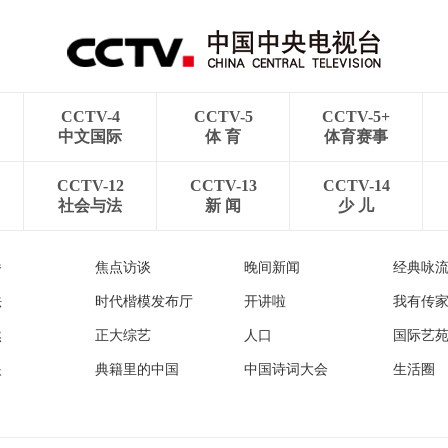
CCTV-4
CCTV-5
CCTV-5+
中文国际
体 育
体育赛事
CCTV-12
CCTV-13
CCTV-14
社会与法
新 闻
少 儿
播
焦点访谈
晚间新闻
经典咏
法
时代楷模发布厅
开讲啦
我有传
然
正大综艺
人口
国际艺
眼
典籍里的中国
中国诗词大会
生活圈