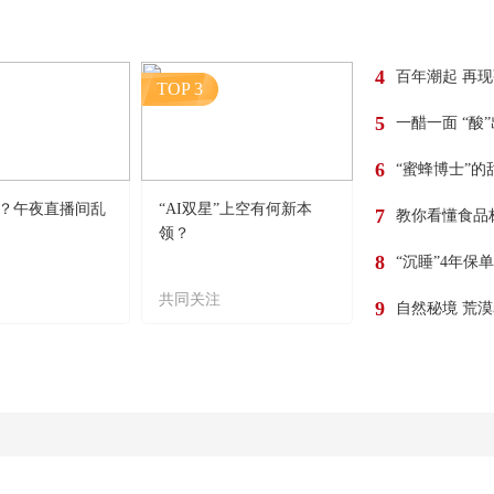
4
百年潮起 再
TOP 3
5
一醋一面 “酸
6
“蜜蜂博士”的
？午夜直播间乱
“AI双星”上空有何新本
7
教你看懂食品
领？
8
“沉睡”4年保
共同关注
9
自然秘境 荒