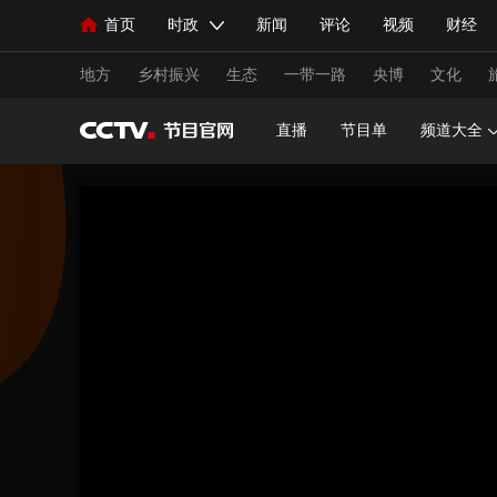
首页
时政
新闻
评论
视频
财经
人民领袖习近平
直播
海外频道
片库
iPanda
栏目大全
联播+
English
中国领导人
节目单
Монгол
听音
央视快评
微视频
习
地方
乡村振兴
生态
一带一路
央博
文化
直播
节目单
频道大全
总台春晚
网络春晚
共产党员网
秧纪录
新闻
国内
国际
评论
经济
军事
人民领袖习近平
联播+
热解读
天天学习
视频
小央视频
小央直播
直播中国
熊猫
现场
前线
比划
快看
蓝海中国
新兵
体育
直播
竞猜
2026年世界杯
2026年
VIP会员
CCTV奥林匹克频道
生活体育大会