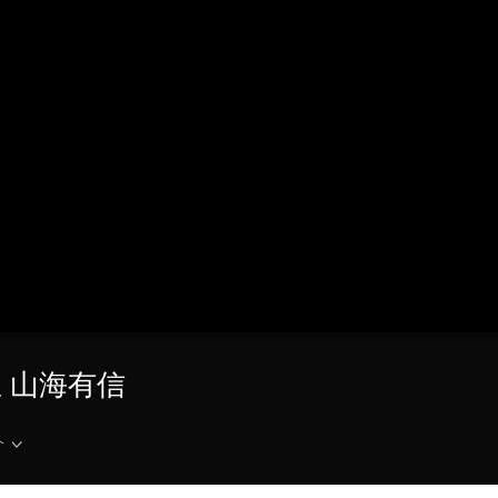
央博
非遗
文化
旅游
科普
健康
乐龄
阅读
云起
超级工厂
智敬中国
全民健康
颜选攻略
海洋
热播榜
总台企业白名单
里 山海有信
介