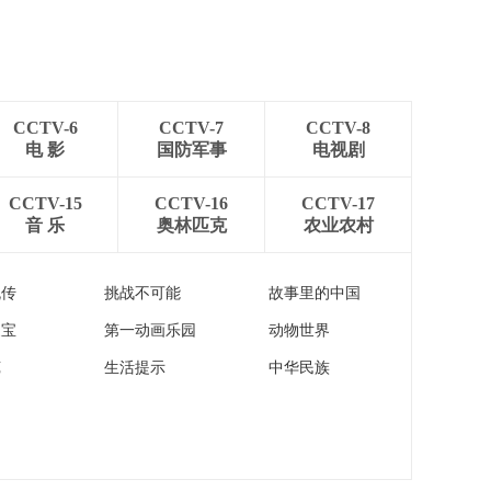
非情 崭新生活
00:26:21
《国家记忆》
20260618 跨越山海中
非情 仁心无疆
00:26:22
CCTV-6
CCTV-7
CCTV-8
《国家记忆》
电 影
国防军事
电视剧
20260617 跨越山海中
非情 友谊之路
00:26:22
CCTV-15
CCTV-16
CCTV-17
《国家记忆》
音 乐
奥林匹克
农业农村
20260610 追光者 陈氏
兄弟
00:26:19
流传
挑战不可能
故事里的中国
《国家记忆》
20260616 跨越山海中
家宝
第一动画乐园
动物世界
非情 患难真情
00:26:21
苑
生活提示
中华民族
《国家记忆》
20260615 跨越山海中
非情 出访非洲
00:26:22
《国家记忆》
20260602 铁窗里的小