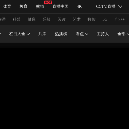
体育
教育
熊猫
直播中国
4K
CCTV.直播
式妙语
主持人
下载央视影音
热解读
天天学习
旅游
科普
健康
乐龄
阅读
艺术
数智
5G
产业+
栏目大全
片库
热播榜
看点
主持人
全部
纪录片网
国家大剧院
大型活动
科技
法治
文娱
人物
公益
图片
习式妙语
央视快评
央视网评
光华锐评
锋面
频道
VR/AR
4K专区
全景新闻
请入列
人生第一次
人生第二次
冬奥会
CBA
NBA
中超
国足
国际足球
网球
综
体育江湖
文化体育
冰雪道路
足球道路