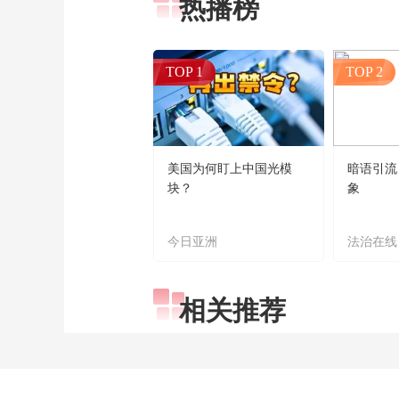
热播榜
TOP 1
TOP 2
美国为何盯上中国光模
暗语引流
块？
象
今日亚洲
法治在线
相关推荐