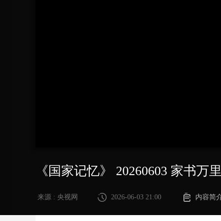
财经
教育
乡村振兴
生态环境
一带一路
大国智造
大国展会
大国保险
云顶对话
CCTV.节目官网
直播
节目单
栏目
片库
《国家记忆》 20260603 家书万
来源 : 央视网
2026-06-03 21:00
内容简