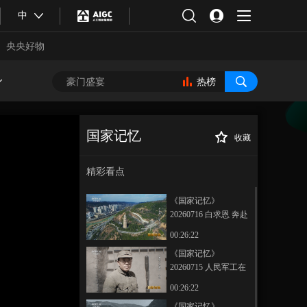
中
央央好物
热榜
国家记忆
收藏
《国家记忆》
正在播放
20260603 家书万里 山海有信
精彩看点
《国家记忆》
20260716 白求恩 奔赴
延安
00:26:22
《国家记忆》
20260715 人民军工在
合体育
亚冬会
延安 奋进
00:26:22
《国家记忆》