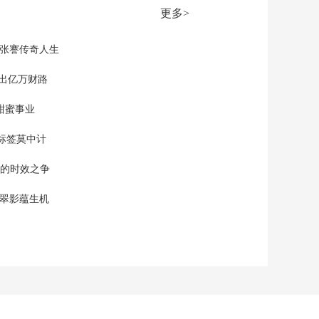
00:26:19
更多>
《国家记忆》
20260630 红色誓言 谷
文昌 黄大发
现张謇传奇人生
00:26:22
《国家记忆》
”出亿万财路
20260629 红色誓言 谢
士炎 叶挺
甜蜜事业
00:26:22
《国家记忆》
标签莫中计
20260626 大地基石 使
命
00:26:21
单的时效之争
《国家记忆》
20260625 大地基石 保
漠翠影蕴生机
护
00:26:21
《国家记忆》
20260623 大地基石 突
破
00:26:22
《国家记忆》
20260619 跨越山海中