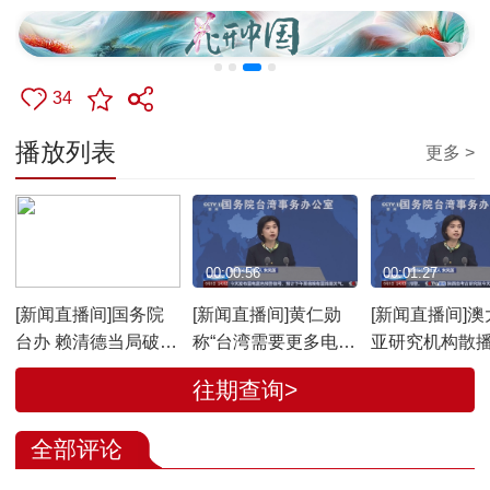
34
播放列表
更多 >
00:01:42
00:00:56
00:01:27
[新闻直播间]国务院
[新闻直播间]黄仁勋
[新闻直播间]澳
台办 赖清德当局破坏
称“台湾需要更多电
亚研究机构散播
两岸交流交融不会得
力” 国务院台办：民
威胁”谬论 国
往期查询>
逞
进党当局没有能力解
办：兜售台海
决问题
慌 不得人心
全部评论