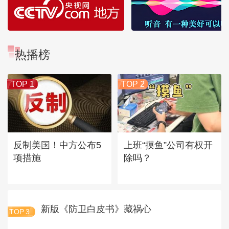
热播榜
TOP 1
TOP 2
反制美国！中方公布5
上班“摸鱼”公司有权开
项措施
除吗？
新版《防卫白皮书》藏祸心
TOP
3