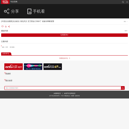
节目官网
分享
手机看
[中国法治观察]法治前沿 湖北武汉 百万黄金订单来了 老板却果断报警
简介
播放列表
更多 >
往期查询>
主要内容
编辑：刘慧
责任编辑：
全部评论
查看更多评论
热播榜
相关推荐
央视网首页
|
央视节目官网首页
京ICP备10003349号-1
中央广播电视总台
央视网
版权所有