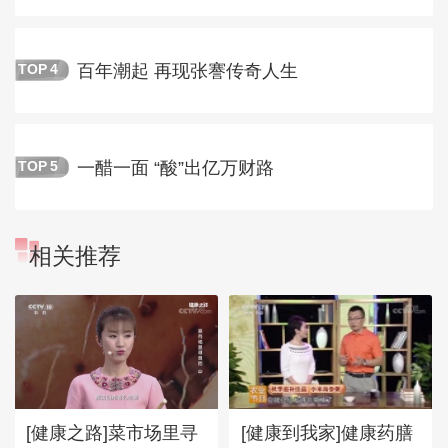
百年潮起 再现张謇传奇人生
TOP
4
一醋一面 “酸”出亿万财路
TOP
5
相关推荐
[健康之路]菜市场里寻
[健康到我家]健康药膳