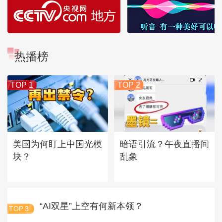
热播榜
TOP 1
TOP 2
美国为何盯上中国光模
暗语引流？午夜直播间
块？
乱象
“AI双星”上空有何新本领？
TOP
3