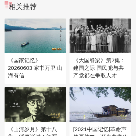
相关推荐
《国家记忆》
《大国脊梁》第2集：
20260603 家书万里 山
建国之际 国民党与共
海有信
产党都在争取人才
《山河岁月》第十八
[2021中国记忆]革命声