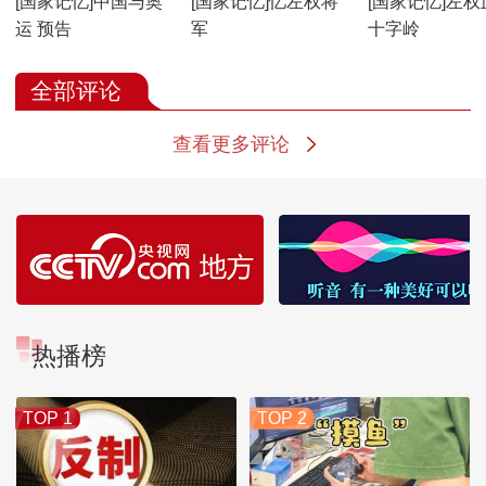
[国家记忆]中国与奥
[国家记忆]忆左权将
[国家记忆]左权
运 预告
军
十字岭
全部评论
查看更多评论
热播榜
TOP 1
TOP 2