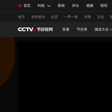
首页
时政
新闻
评论
视频
财经
人民领袖习近平
直播
海外频道
片库
iPanda
栏目大全
联播+
English
中国领导人
节目单
Монгол
听音
央视快评
微视频
习
地方
乡村振兴
生态
一带一路
央博
文化
直播
节目单
频道大全
总台春晚
网络春晚
共产党员网
秧纪录
新闻
国内
国际
评论
经济
军事
人民领袖习近平
联播+
热解读
天天学习
视频
小央视频
小央直播
直播中国
熊猫
现场
前线
比划
快看
蓝海中国
新兵
体育
直播
竞猜
2026年世界杯
2026年
VIP会员
CCTV奥林匹克频道
生活体育大会