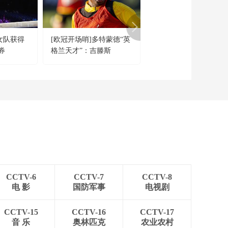
女队获得
[欧冠开场哨]多特蒙德“英
[央视财经评论]农业生
券
格兰天才”：吉滕斯
进入机械化主导的新阶
CCTV-6
CCTV-7
CCTV-8
电 影
国防军事
电视剧
CCTV-15
CCTV-16
CCTV-17
音 乐
奥林匹克
农业农村