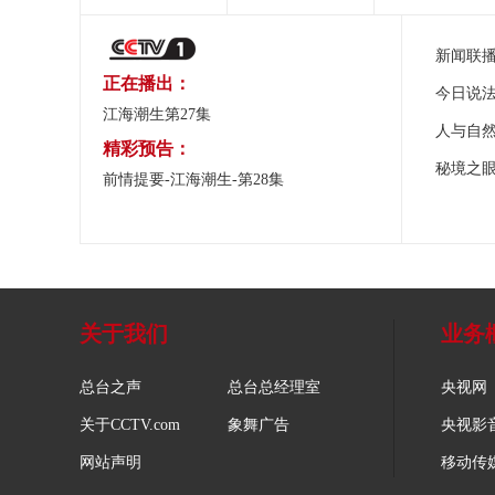
新闻联
正在播出：
今日说
江海潮生第27集
人与自
精彩预告：
秘境之
前情提要-江海潮生-第28集
关于我们
业务
总台之声
总台总经理室
央视网
关于CCTV.com
象舞广告
央视影
网站声明
移动传