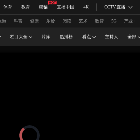
体育
教育
熊猫
直播中国
4K
CCTV.直播
式妙语
主持人
下载央视影音
热解读
天天学习
旅游
科普
健康
乐龄
阅读
艺术
数智
5G
产业+
栏目大全
片库
热播榜
看点
主持人
全部
纪录片网
国家大剧院
大型活动
科技
法治
文娱
人物
公益
图片
习式妙语
央视快评
央视网评
光华锐评
锋面
频道
VR/AR
4K专区
全景新闻
请入列
人生第一次
人生第二次
冬奥会
CBA
NBA
中超
国足
国际足球
网球
综
体育江湖
文化体育
冰雪道路
足球道路
正