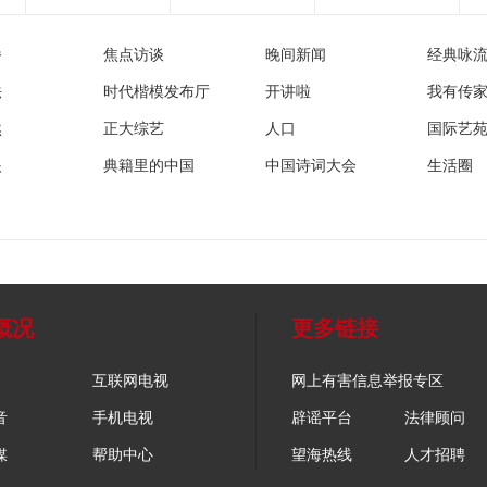
播
焦点访谈
晚间新闻
经典咏
法
时代楷模发布厅
开讲啦
我有传
然
正大综艺
人口
国际艺
眼
典籍里的中国
中国诗词大会
生活圈
概况
更多链接
互联网电视
网上有害信息举报专区
音
手机电视
辟谣平台
法律顾问
媒
帮助中心
望海热线
人才招聘