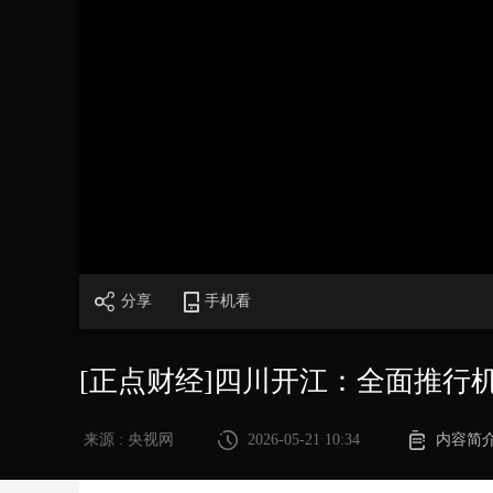
财经
教育
乡村振兴
生态环境
一带一路
大国智造
大国展会
大国保险
云顶对话
CCTV.节目官网
直播
节目单
栏目
片库
加
载
/
完
成
:
0%
分享
手机看
[正点财经]四川开江：全面推行
来源 : 央视网
2026-05-21 10:34
内容简