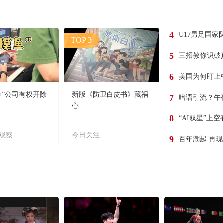
4
U17男足国家
TOP 3
5
三招教你识破
6
美国为何盯上
鱼”公司有权开除
新版《防卫白皮书》藏祸
7
暗语引流？午
心
8
“AI双星”上
观察
今日关注
9
百年潮起 再