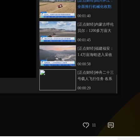
[正点财经]四川开江：
全面推行机械化收割
艺术
汽车
数智
5G
产业+
整地备耕无缝衔接
00:01:40
时尚
天气
才艺
网展
央央好物
[正点财经]内蒙古呼伦
贝尔：1200多万亩大
豆进入集中播种期
00:01:45
[正点财经]福建福安：
1.4万亩海蛏进入采收
季
00:00:58
画
静
[正点财经]神舟二十三
质
音
号载人飞行任务 各系
(m)
统进行发射场区演练
00:00:29
11