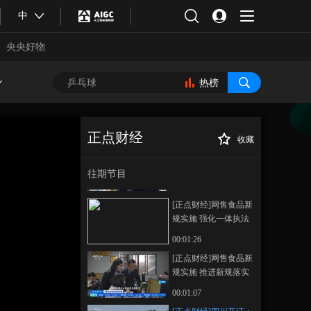
架集中带量采购 集采
中
心脏支架第二轮接续
00:01:21
采购开标
[正点财经]关注心脏支
央央好物
架集中带量采购 截至
今年4月集采心脏支架
00:01:56
热榜
临床使用超1千万个
[正点财经]关注心脏支
架集中带量采购 集采
支架符合“更低费用 更
00:01:53
正点财经
好治疗”目标
收藏
[正点财经]网售食品新
[正点财经]四川开
正在播放
规实施 网络食品销售
江：全面推行机械化收割 整地
往期节目
经营者食品安全监管
备耕无缝衔接
00:02:20
新规20日起实施
[正点财经]网售食品新
规实施 强化一体执法
破解“属地监管局限
00:01:26
性”难题
[正点财经]网售食品新
规实施 推进新规落实
合体育
亚冬会
到位 全覆盖排查电商
00:01:07
平台和重点商户