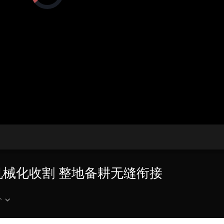
在
加
载
央博
非遗
文化
旅游
科普
健康
乐龄
阅读
视
频
云起
超级工厂
智敬中国
全民健康
颜选攻略
海洋
播
放
器。
热播榜
总台企业白名单
播
放
速
度
机械化收割 整地备耕无缝衔接
介