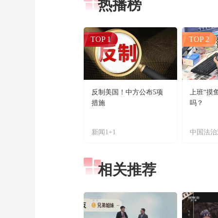
热播榜
TOP 1
TOP 2
反制美国！中方公布5项
上班“摸
措施
吗？
新闻1+1
中国法治
相关推荐