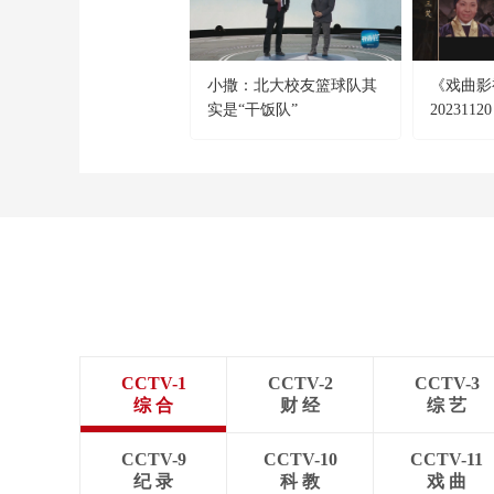
小撒：北大校友篮球队其
《戏曲影
实是“干饭队”
202311
笑》
CCTV-1
CCTV-2
CCTV-3
综 合
财 经
综 艺
CCTV-9
CCTV-10
CCTV-11
纪 录
科 教
戏 曲