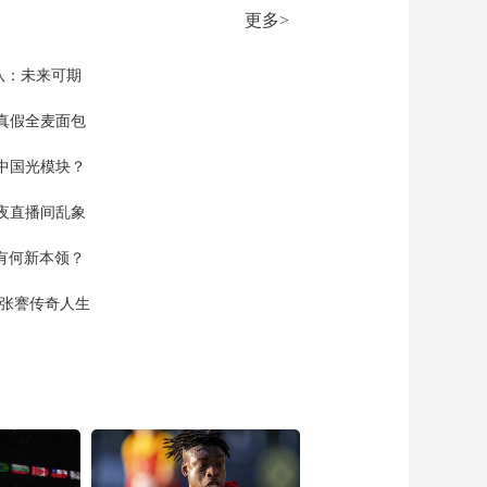
更多>
队：未来可期
真假全麦面包
中国光模块？
夜直播间乱象
空有何新本领？
现张謇传奇人生