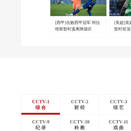
[西甲]击败西甲冠军 阿拉
[英超]
维斯暂时逃离降级区
暂时登顶
CCTV-1
CCTV-2
CCTV-3
综 合
财 经
综 艺
CCTV-9
CCTV-10
CCTV-11
纪 录
科 教
戏 曲