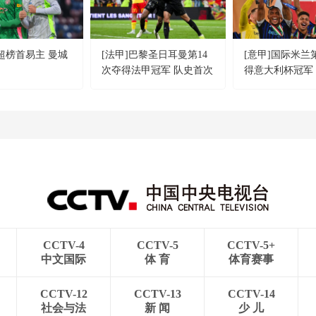
英超榜首易主 曼城
[法甲]巴黎圣日耳曼第14
[意甲]国际米兰
次夺得法甲冠军 队史首次
得意大利杯冠军
五连冠
CCTV-4
CCTV-5
CCTV-5+
中文国际
体 育
体育赛事
CCTV-12
CCTV-13
CCTV-14
社会与法
新 闻
少 儿