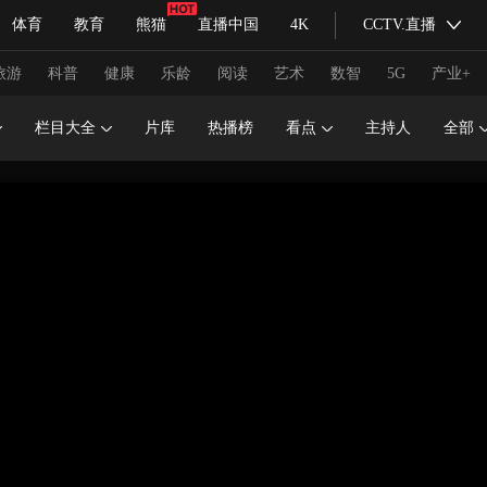
体育
教育
熊猫
直播中国
4K
CCTV.直播
式妙语
主持人
下载央视影音
热解读
天天学习
旅游
科普
健康
乐龄
阅读
艺术
数智
5G
产业+
栏目大全
片库
热播榜
看点
主持人
全部
纪录片网
国家大剧院
大型活动
科技
法治
文娱
人物
公益
图片
习式妙语
央视快评
央视网评
光华锐评
锋面
频道
VR/AR
4K专区
全景新闻
请入列
人生第一次
人生第二次
冬奥会
CBA
NBA
中超
国足
国际足球
网球
综
体育江湖
文化体育
冰雪道路
足球道路