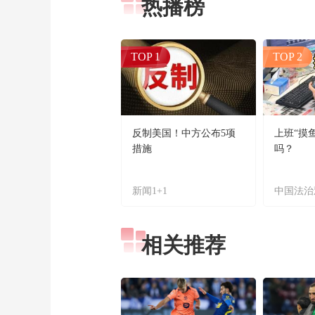
热播榜
TOP 1
TOP 2
反制美国！中方公布5项
上班“摸
措施
吗？
新闻1+1
中国法治
相关推荐