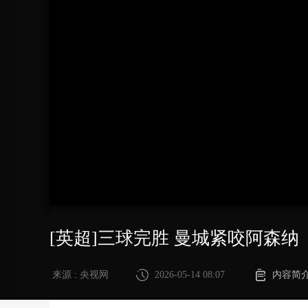
财经
教育
乡村振兴
生态环境
一带一路
大国智造
大国展会
大国保险
云顶对话
CCTV.节目官网
直播
节目单
栏目
片库
[英超]三球完胜 曼城紧咬阿森纳
来源 : 央视网
2026-05-14 08:07
内容简