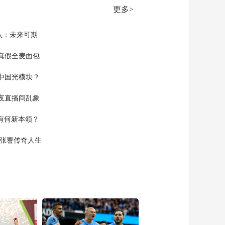
获得意大利杯冠军
更多>
00:00:45
[国际足球]伤别世界
队：未来可期
杯：关于世界杯的遗
憾
真假全麦面包
00:11:02
[综合]医生带我练：徐
中国光模块？
文斌带来全身健康操
00:01:49
夜直播间乱象
空有何新本领？
现张謇传奇人生