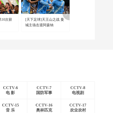
第10次获
[天下足球]天王山之战 曼
[中超]大连人客场战平
城主场击退阿森纳
岛海牛 排名降至倒数第
CCTV-6
CCTV-7
CCTV-8
电 影
国防军事
电视剧
CCTV-15
CCTV-16
CCTV-17
音 乐
奥林匹克
农业农村