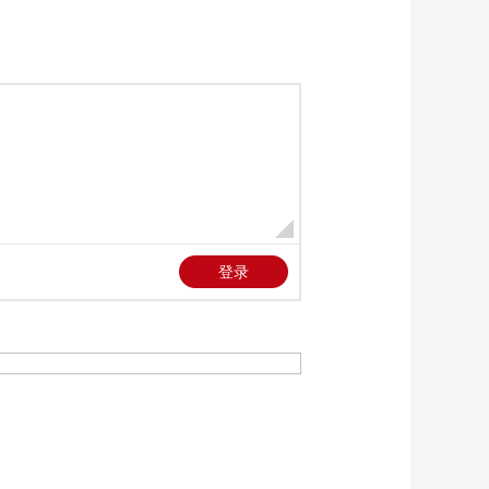
女双八强
00:00:27
[篮球]巴伦西亚首次挺
进欧洲篮球联赛四强
00:00:54
[法甲]巴黎圣日耳曼第
14次夺得法甲冠军 队
史首次五连冠
00:00:46
[英超]三球完胜 曼城
紧咬阿森纳
00:00:56
[西甲]击败西甲冠军
阿拉维斯暂时逃离降
级区
00:00:59
[西甲]塞维利亚逆转战
胜比利亚雷亚尔 收获
宝贵3分
00:00:37
[意甲]国际米兰第10次