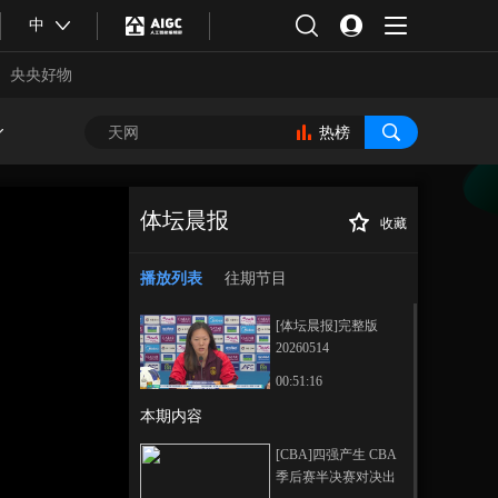
中
央央好物
热榜
体坛晨报
收藏
[英超]三球完胜 曼
正在播放
城紧咬阿森纳
播放列表
往期节目
[体坛晨报]完整版
20260514
00:51:16
本期内容
合体育
亚冬会
[CBA]四强产生 CBA
季后赛半决赛对决出