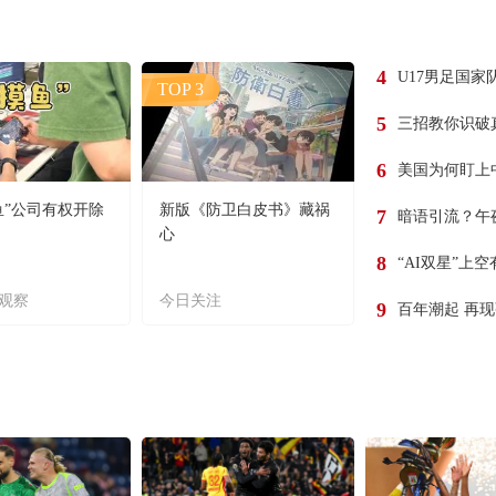
4
U17男足国家
TOP 3
5
三招教你识破
6
美国为何盯上
鱼”公司有权开除
新版《防卫白皮书》藏祸
7
暗语引流？午
心
8
“AI双星”上
观察
今日关注
9
百年潮起 再