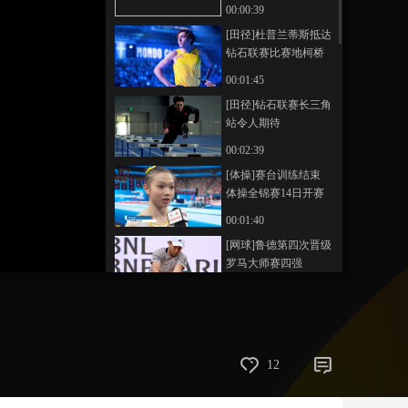
炉
00:00:39
艺术
汽车
数智
5G
产业+
[田径]杜普兰蒂斯抵达
钻石联赛比赛地柯桥
时尚
天气
才艺
网展
央央好物
00:01:45
[田径]钻石联赛长三角
站令人期待
00:02:39
[体操]赛台训练结束
体操全锦赛14日开赛
00:01:40
[网球]鲁德第四次晋级
罗马大师赛四强
00:00:54
[网球]斯维亚特克再进
罗马站四强
00:00:21
12
[网球]王欣瑜/谢淑薇
组合无缘WTA罗马站