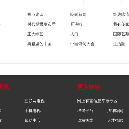
播
焦点访谈
晚间新闻
经典咏
法
时代楷模发布厅
开讲啦
我有传
然
正大综艺
人口
国际艺
眼
典籍里的中国
中国诗词大会
生活圈
概况
更多链接
互联网电视
网上有害信息举报专区
音
手机电视
辟谣平台
法律顾问
媒
帮助中心
望海热线
人才招聘