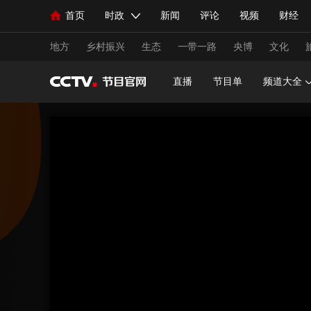
首页
时政
新闻
评论
视频
财经
人民领袖习近平
直播
海外频道
片库
iPanda
栏目大全
联播+
English
中国领导人
节目单
Монгол
听音
央视快评
微视频
习
地方
乡村振兴
生态
一带一路
央博
文化
直播
节目单
频道大全
总台春晚
网络春晚
共产党员网
秧纪录
新闻
国内
国际
评论
经济
军事
人民领袖习近平
联播+
热解读
天天学习
视频
小央视频
小央直播
直播中国
熊猫
现场
前线
比划
快看
蓝海中国
新兵
体育
直播
竞猜
2026年世界杯
2026年
VIP会员
CCTV奥林匹克频道
生活体育大会