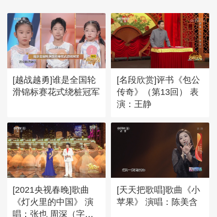
[越战越勇]谁是全国轮
[名段欣赏]评书《包公
滑锦标赛花式绕桩冠军
传奇》（第13回） 表
演：王静
[2021央视春晚]歌曲
[天天把歌唱]歌曲《小
《灯火里的中国》 演
苹果》 演唱：陈美含
唱：张也 周深（字幕