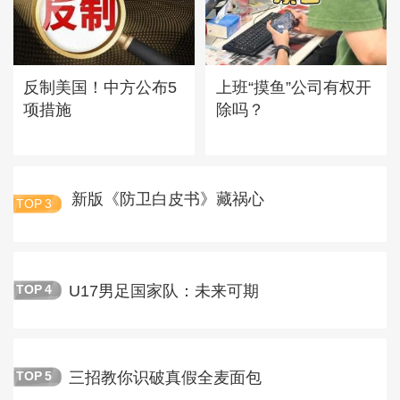
反制美国！中方公布5
上班“摸鱼”公司有权开
项措施
除吗？
新版《防卫白皮书》藏祸心
TOP
3
U17男足国家队：未来可期
TOP
4
三招教你识破真假全麦面包
TOP
5