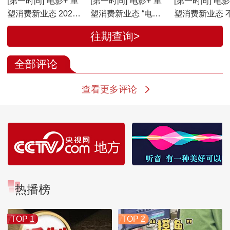
[第一时间]“电影+”重
[第一时间]“电影+”重
[第一时间]“电影
塑消费新业态 2026
塑消费新业态 “电影
塑消费新业态 
年电影票房超140亿
+”融合升级 惠民举措
影 “电影+”让
往期查询>
元
焕新消费
大引力
全部评论
查看更多评论
热播榜
TOP 1
TOP 2