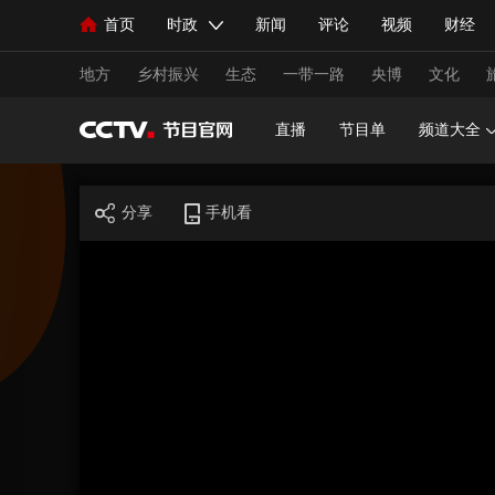
首页
时政
新闻
评论
视频
财经
人民领袖习近平
直播
海外频道
片库
iPanda
栏目大全
联播+
English
中国领导人
节目单
Монгол
听音
央视快评
微视频
习
地方
乡村振兴
生态
一带一路
央博
文化
直播
节目单
频道大全
总台春晚
网络春晚
共产党员网
秧纪录
分享
手机看
新闻
国内
国际
评论
经济
军事
人民领袖习近平
联播+
热解读
天天学习
视频
小央视频
小央直播
直播中国
熊猫
现场
前线
比划
快看
蓝海中国
新兵
体育
直播
竞猜
2026年世界杯
2026年
VIP会员
CCTV奥林匹克频道
生活体育大会