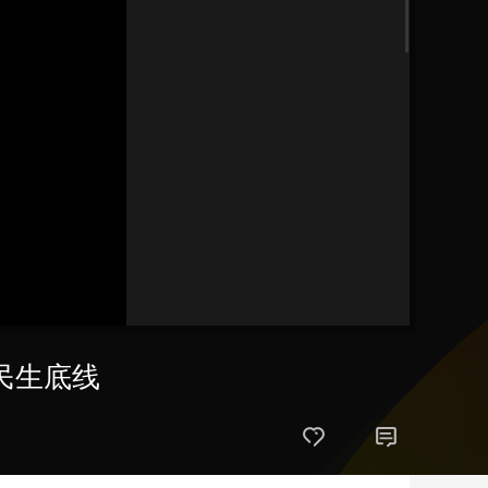
艺术
汽车
数智
5G
产业+
时尚
天气
才艺
网展
央央好物
民生底线