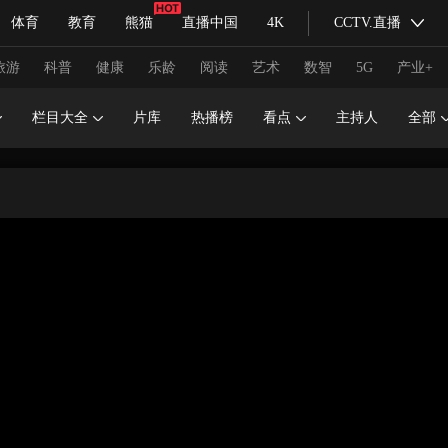
体育
教育
熊猫
直播中国
4K
CCTV.直播
式妙语
主持人
下载央视影音
热解读
天天学习
旅游
科普
健康
乐龄
阅读
艺术
数智
5G
产业+
栏目大全
片库
热播榜
看点
主持人
全部
纪录片网
国家大剧院
大型活动
科技
法治
文娱
人物
公益
图片
习式妙语
央视快评
央视网评
光华锐评
锋面
频道
VR/AR
4K专区
全景新闻
请入列
人生第一次
人生第二次
冬奥会
CBA
NBA
中超
国足
国际足球
网球
综
体育江湖
文化体育
冰雪道路
足球道路