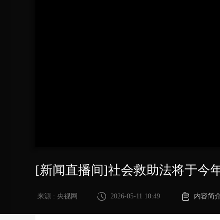
财经
教育
乡村振兴
生态环境
一带一路
大国智造
大国展会
大国保险
云顶对话
CCTV.节目官网
直播
节目单
栏目
片库
[新闻直播间]社会救助法将于今年
来源 : 央视网
2026-05-11 10:49
内容简