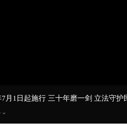
央博
非遗
文化
旅游
科普
健康
乐龄
阅读
云起
超级工厂
智敬中国
全民健康
颜选攻略
海洋
热播榜
总台企业白名单
7月1日起施行 三十年磨一剑 立法守护
介