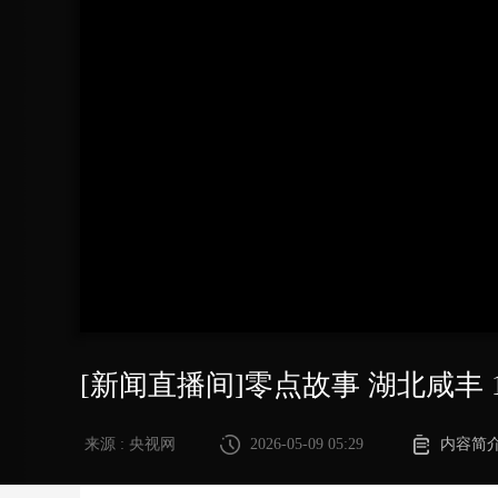
财经
教育
乡村振兴
生态环境
一带一路
大国智造
大国展会
大国保险
云顶对话
CCTV.节目官网
直播
节目单
栏目
片库
[新闻直播间]零点故事 湖北咸丰 
来源 : 央视网
2026-05-09 05:29
内容简