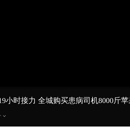
央博
非遗
文化
旅游
科普
健康
乐龄
阅读
云起
超级工厂
智敬中国
全民健康
颜选攻略
海洋
收视榜
总台企业白名单
19小时接力 全城购买患病司机8000斤苹
介