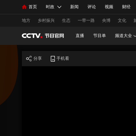
首页
时政
新闻
评论
视频
财经
人民领袖习近平
直播
海外频道
片库
iPanda
栏目大全
联播+
English
中国领导人
节目单
Монгол
听音
央视快评
微视频
习
地方
乡村振兴
生态
一带一路
央博
文化
直播
节目单
频道大全
总台春晚
网络春晚
共产党员网
秧纪录
分享
手机看
新闻
国内
国际
评论
经济
军事
人民领袖习近平
联播+
热解读
天天学习
视频
小央视频
小央直播
直播中国
熊猫
现场
前线
比划
快看
蓝海中国
新兵
体育
直播
竞猜
2026年世界杯
2026年
VIP会员
CCTV奥林匹克频道
生活体育大会