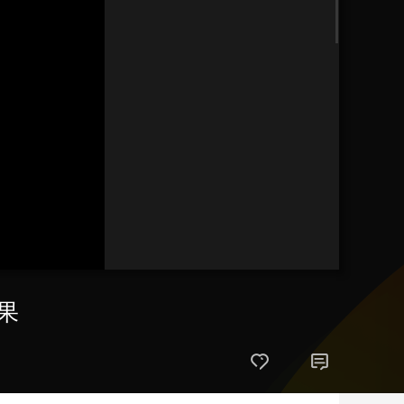
艺术
汽车
数智
5G
产业+
时尚
天气
才艺
网展
央央好物
果