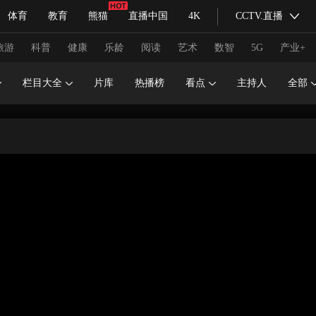
体育
教育
熊猫
直播中国
4K
CCTV.直播
式妙语
主持人
下载央视影音
热解读
天天学习
旅游
科普
健康
乐龄
阅读
艺术
数智
5G
产业+
栏目大全
片库
热播榜
看点
主持人
全部
纪录片网
国家大剧院
大型活动
科技
法治
文娱
人物
公益
图片
习式妙语
央视快评
央视网评
光华锐评
锋面
频道
VR/AR
4K专区
全景新闻
请入列
人生第一次
人生第二次
冬奥会
CBA
NBA
中超
国足
国际足球
网球
综
体育江湖
文化体育
冰雪道路
足球道路