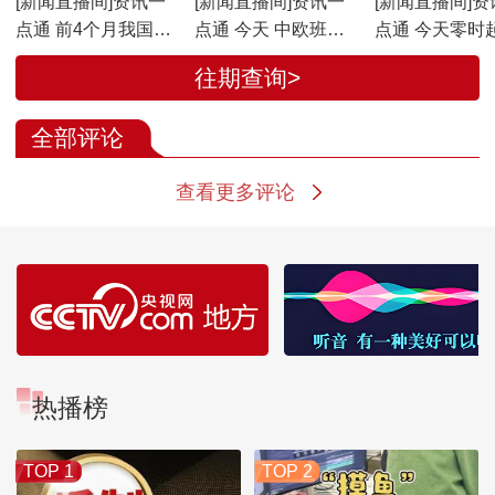
[新闻直播间]资讯一
[新闻直播间]资讯一
[新闻直播间]资
点通 前4个月我国货
点通 今天 中欧班列
点通 今天零时起
物贸易进出口同比增
开行满130000列
内汽柴油价格
往期查询>
14.9%
全部评论
查看更多评论
热播榜
TOP 1
TOP 2