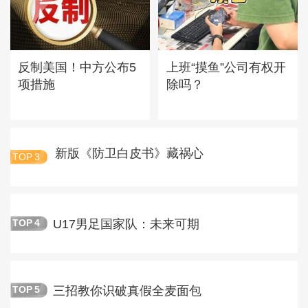
反制美国！中方公布5
上班“摸鱼”公司有权开
项措施
除吗？
新版《防卫白皮书》藏祸心
TOP
3
U17男足国家队：未来可期
TOP
4
三招教你识破真假全麦面包
TOP
5