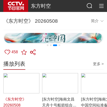
东方时空
《东方时空》 20260508
简介
458
播放列表
更多 >
00:52:29
00:02:03
00:00:30
《东方时空》
[东方时空]海南文昌
[东方时空]海南
20260508
天舟十号船箭组合体
中国空间站准