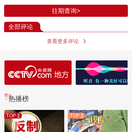
垂直转运至发射区
天舟十号货运飞
往期查询>
舟九号撤离 空
合体已空出“停
全部评论
查看更多评论
热播榜
TOP 1
TOP 2