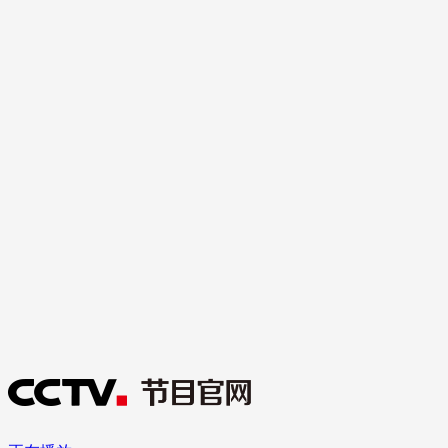
财经
教育
乡村振兴
生态环境
一带一路
大国智造
大国展会
大国保险
云顶对话
CCTV.节目官网
直播
节目单
栏目
片库