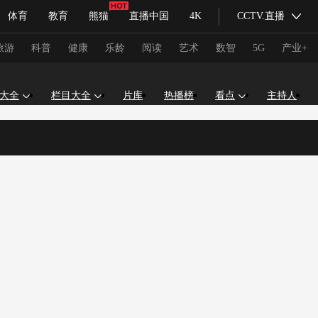
体育
教育
熊猫
直播中国
4K
CCTV.直播
式妙语
主持人
下载央视影音
热解读
天天学习
旅游
科普
健康
乐龄
阅读
艺术
数智
5G
产业+
大全
栏目大全
片库
热播榜
看点
主持人
纪录片网
国家大剧院
大型活动
科技
法治
文娱
人物
公益
图片
习式妙语
央视快评
央视网评
光华锐评
锋面
频道
VR/AR
4K专区
全景新闻
请入列
人生第一次
人生第二次
冬奥会
CBA
NBA
中超
国足
国际足球
网球
综
体育江湖
文化体育
冰雪道路
足球道路