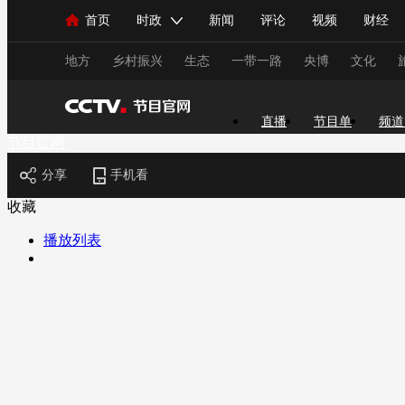
首页
时政
新闻
评论
视频
财经
人民领袖习近平
直播
海外频道
片库
iPanda
栏目大全
联播+
English
中国领导人
节目单
Монгол
听音
央视快评
微视频
习
地方
乡村振兴
生态
一带一路
央博
文化
直播
节目单
频道
总台春晚
网络春晚
共产党员网
秧纪录
节目官网
分享
手机看
新闻
国内
国际
评论
经济
军事
收藏
人民领袖习近平
联播+
热解读
天天学习
播放列表
视频
小央视频
小央直播
直播中国
熊猫
现场
前线
比划
快看
蓝海中国
新兵
体育
直播
竞猜
2026年世界杯
2026年
VIP会员
CCTV奥林匹克频道
生活体育大会