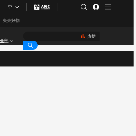
中
央央好物
热榜
全部
合体育
亚冬会