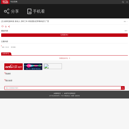
节目官网
分享
手机看
[正点财经]新科技 新农人 历时三年 研发团队把草莓种进工厂里
简介
播放列表
更多 >
往期查询>
主要内容
编辑：高士佳
责任编辑：
全部评论
查看更多评论
热播榜
相关推荐
央视网首页
|
央视节目官网首页
京ICP备10003349号-1
中央广播电视总台
央视网
版权所有