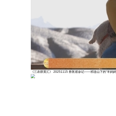
《三农群英汇》 20251115 兽医巡诊记——祁连山下的“羊妈妈