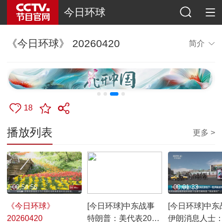
今日环球
《今日环球》 20260420
简介
18
播放列表
更多 >
00:54:56
00:01:53
00:01:33
《今日环球》
[今日环球]中东战事
[今日环球]中东
20260420
特朗普：美代表20日
伊朗消息人士