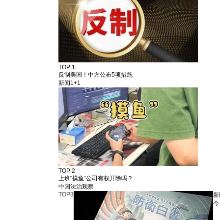
TOP 1
反制美国！中方公布5项措施
新闻1+1
TOP 2
上班“摸鱼”公司有权开除吗？
中国法治观察
TOP
3
新
今