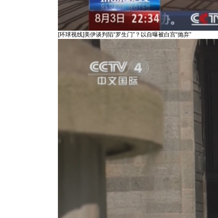
[环球视线]美伊谈判陷“罗生门”？以自曝被白宫“抛弃”