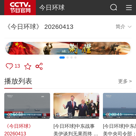
今日环球
《今日环球》 20260413
简介
13
播放列表
更多 >
00:54:58
00:02:35
00:00:44
《今日环球》
[今日环球]中东战事
[今日环球]中东
20260413
美伊谈判无果而终 特
美中央司令部：