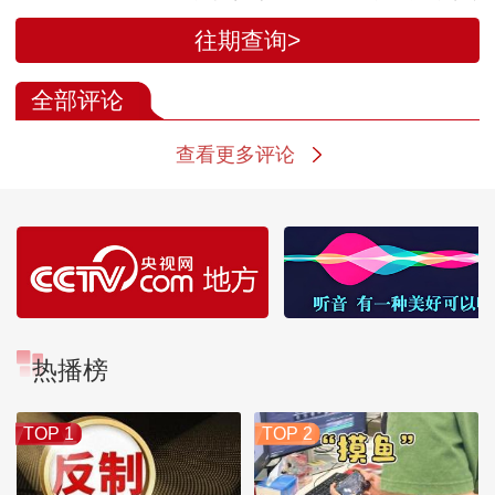
朗普：除核问题外谈
13日起封锁伊
往期查询>
判进展顺利
海上交通
全部评论
查看更多评论
热播榜
TOP 1
TOP 2