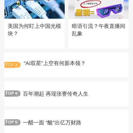
美国为何盯上中国光模
暗语引流？午夜直播间
块？
乱象
“AI双星”上空有何新本领？
TOP
3
百年潮起 再现张謇传奇人生
TOP
4
一醋一面 “酸”出亿万财路
TOP
5