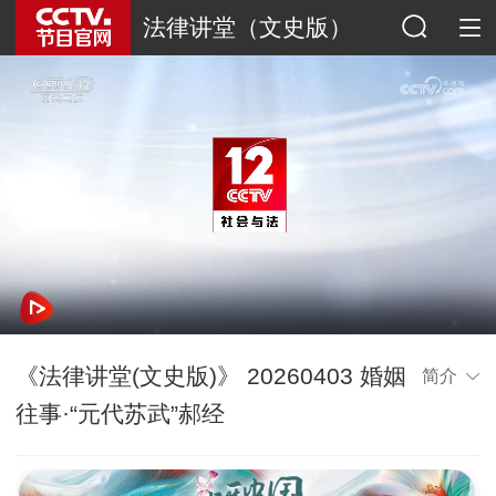
法律讲堂（文史版）
《法律讲堂(文史版)》 20260403 婚姻
简介
往事·“元代苏武”郝经