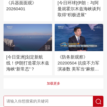
《兵器面面观》
[今日环球]伊朗：与阿
20260401
曼就霍尔木兹海峡谈判
取得“积极进展”
[今日亚洲]划定新航
《防务新观察》
线！伊朗打造霍尔木兹
20200504 抗疫不力军
海峡“新常态”？
演凑数 美军当“麻烦制
造者”多行不义
加载更多