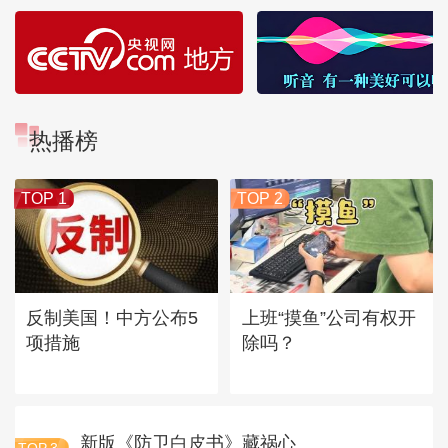
热播榜
TOP 1
TOP 2
反制美国！中方公布5
上班“摸鱼”公司有权开
项措施
除吗？
新版《防卫白皮书》藏祸心