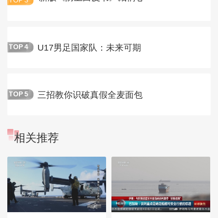
TOP
3
U17男足国家队：未来可期
TOP
4
三招教你识破真假全麦面包
TOP
5
相关推荐