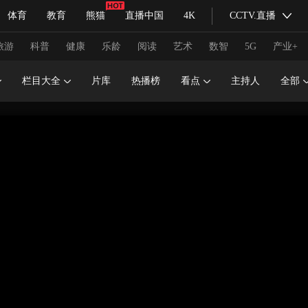
体育
教育
熊猫
直播中国
4K
CCTV.直播
式妙语
主持人
下载央视影音
热解读
天天学习
旅游
科普
健康
乐龄
阅读
艺术
数智
5G
产业+
栏目大全
片库
热播榜
看点
主持人
全部
纪录片网
国家大剧院
大型活动
科技
法治
文娱
人物
公益
图片
习式妙语
央视快评
央视网评
光华锐评
锋面
频道
VR/AR
4K专区
全景新闻
请入列
人生第一次
人生第二次
冬奥会
CBA
NBA
中超
国足
国际足球
网球
综
体育江湖
文化体育
冰雪道路
足球道路