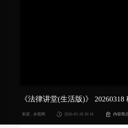
财经
教育
乡村振兴
生态环境
一带一路
大国智造
大国展会
大国保险
云顶对话
CCTV.节目官网
直播
节目单
栏目
片库
《法律讲堂(生活版)》 2026031
来源 : 央视网
2026-03-18 20:16
内容简