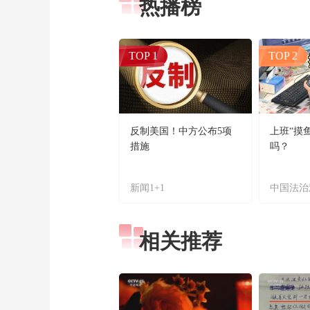
热播榜
TOP 1
TOP 2
反制美国！中方公布5项
上班“摸
措施
吗？
新闻1+1
中国法治
相关推荐