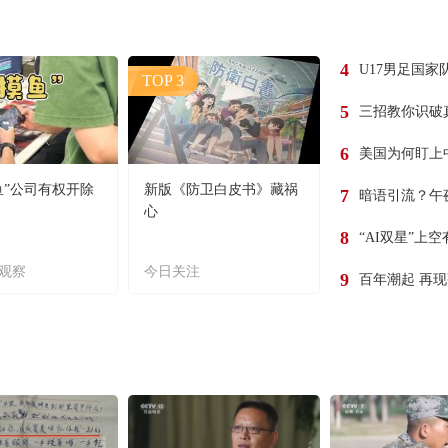
4
U17男足国家
TOP 3
5
三招教你识破
6
美国为何盯上
鱼”公司有权开除
新版《防卫白皮书》藏祸
7
暗语引流？午
心
8
“AI双星”上
观察
今日关注
9
百年潮起 再