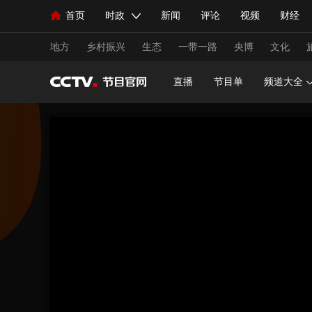
首页
时政
新闻
评论
视频
财经
人民领袖习近平
直播
海外频道
片库
iPanda
栏目大全
联播+
English
中国领导人
节目单
Монгол
听音
央视快评
微视频
习
地方
乡村振兴
生态
一带一路
央博
文化
直播
节目单
频道大全
总台春晚
网络春晚
共产党员网
秧纪录
新闻
国内
国际
评论
经济
军事
人民领袖习近平
联播+
热解读
天天学习
视频
小央视频
小央直播
直播中国
熊猫
现场
前线
比划
快看
蓝海中国
新兵
体育
直播
竞猜
2026年世界杯
2026年
VIP会员
CCTV奥林匹克频道
生活体育大会