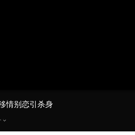
央博
非遗
文化
旅游
科普
健康
乐龄
阅读
云起
超级工厂
智敬中国
全民健康
颜选攻略
海洋
热播榜
总台企业白名单
8 移情别恋引杀身
介