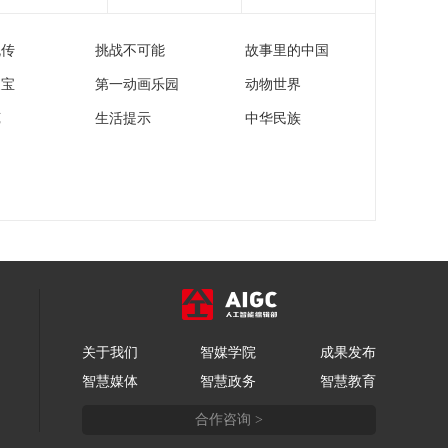
管理处罚法亮点解读
00:26:55
（1）
流传
挑战不可能
故事里的中国
《法律讲堂(生活版)》
20260305 申请保护的
家宝
第一动画乐园
动物世界
女人
00:26:14
苑
生活提示
中华民族
《法律讲堂(生活版)》
20260304 半程姻缘
00:26:14
《法律讲堂(生活版)》
20260303 任性的房东
00:26:54
《法律讲堂(生活版)》
20260302 偏爱儿子一
场空
00:26:24
关于我们
智媒学院
成果发布
《法律讲堂(生活版)》
智慧媒体
智慧政务
智慧教育
20260301 闹心的年夜
饭
00:26:24
合作咨询 >