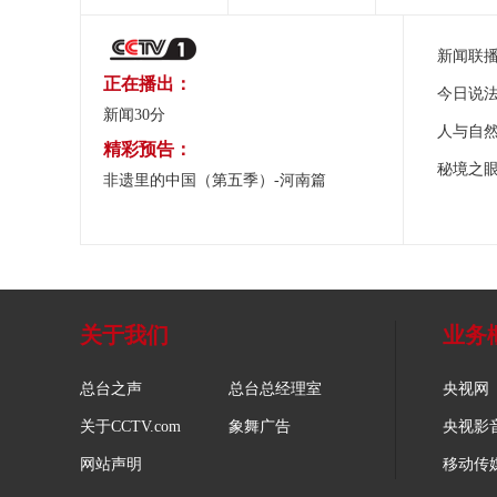
新闻联
正在播出：
今日说
新闻30分
人与自
精彩预告：
秘境之
非遗里的中国（第五季）-河南篇
关于我们
业务
总台之声
总台总经理室
央视网
关于CCTV.com
象舞广告
央视影
网站声明
移动传