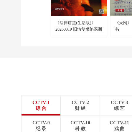
《法律讲堂(生活版)》
《天网》 2
20260319 旧情复燃陷深渊
书
CCTV-1
CCTV-2
CCTV-3
综 合
财 经
综 艺
CCTV-9
CCTV-10
CCTV-11
纪 录
科 教
戏 曲