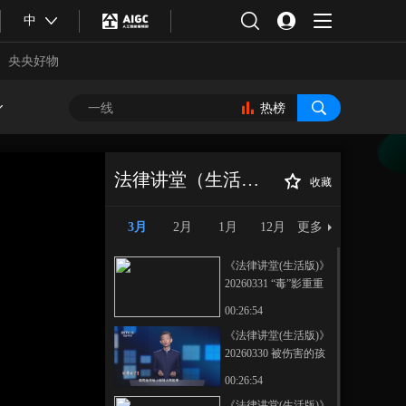
中
央央好物
热榜
法律讲堂（生活版）
收藏
《法律讲堂(生活
正在播放
版)》 20260318 移情别恋引杀身
3月
2月
1月
12月
更多
《法律讲堂(生活版)》
20260331 “毒”影重重
00:26:54
《法律讲堂(生活版)》
20260330 被伤害的孩
合体育
亚冬会
子
00:26:54
《法律讲堂(生活版)》