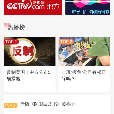
热播榜
TOP 1
TOP 2
反制美国！中方公布5
上班“摸鱼”公司有权开
项措施
除吗？
新版《防卫白皮书》藏祸心
TOP
3