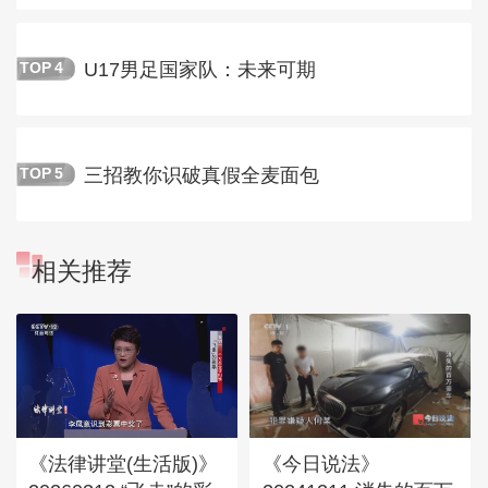
U17男足国家队：未来可期
TOP
4
三招教你识破真假全麦面包
TOP
5
相关推荐
《法律讲堂(生活版)》
《今日说法》