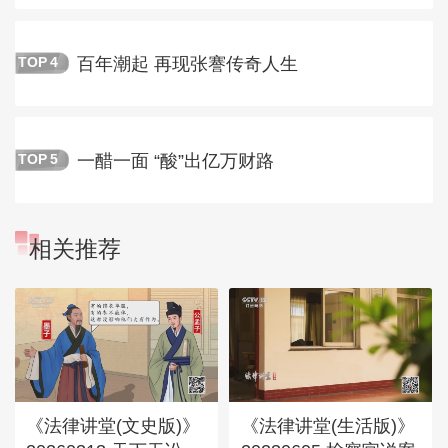
百年潮起 再现张謇传奇人生
TOP
4
一醋一面 “酸”出亿万财路
TOP
5
相关推荐
《法律讲堂(文史版)》
《法律讲堂(生活版)》