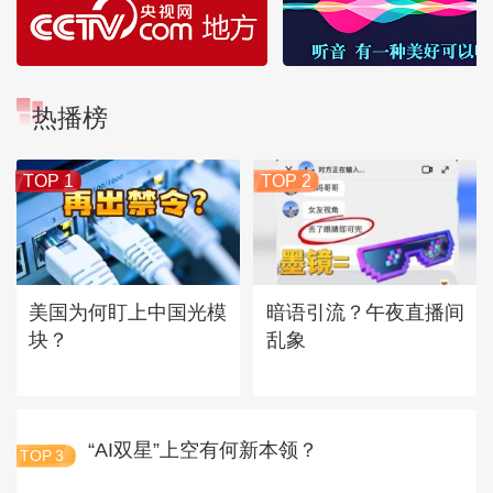
热播榜
TOP 1
TOP 2
美国为何盯上中国光模
暗语引流？午夜直播间
块？
乱象
“AI双星”上空有何新本领？
TOP
3