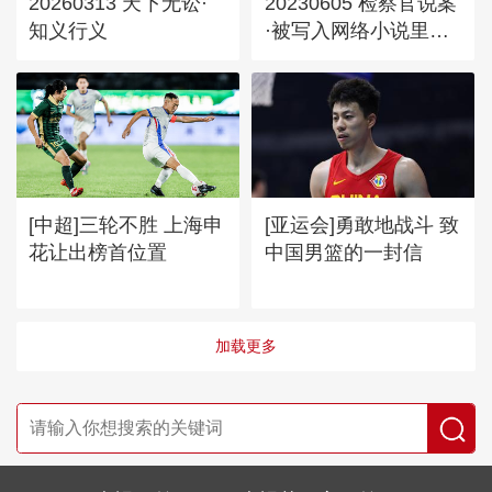
20260313 天下无讼·
20230605 检察官说案
知义行义
·被写入网络小说里的
同学
[中超]三轮不胜 上海申
[亚运会]勇敢地战斗 致
花让出榜首位置
中国男篮的一封信
加载更多