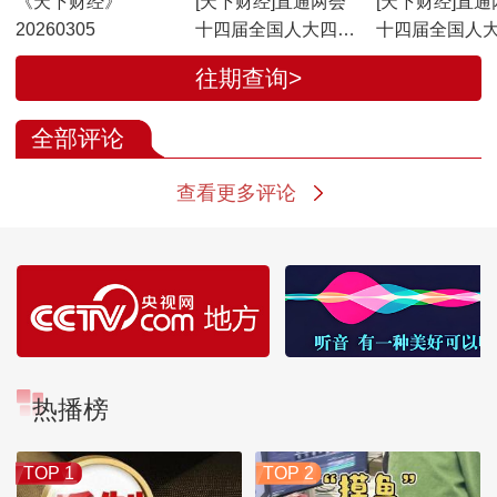
《天下财经》
[天下财经]直通两会
[天下财经]直通
20260305
十四届全国人大四次
十四届全国人
会议今天开幕
会议首场“代表
往期查询>
道”集中采访活
全部评论
查看更多评论
热播榜
TOP 1
TOP 2