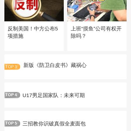
反制美国！中方公布5
上班“摸鱼”公司有权开
项措施
除吗？
新版《防卫白皮书》藏祸心
TOP
3
U17男足国家队：未来可期
TOP
4
三招教你识破真假全麦面包
TOP
5