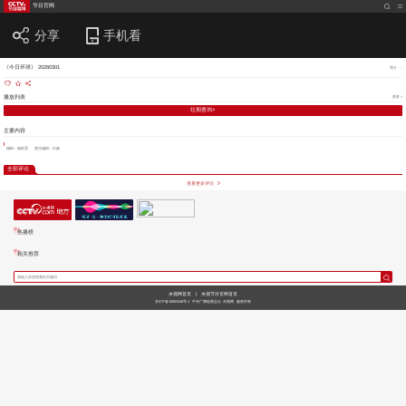
节目官网
分享
手机看
《今日环球》 20260301
简介
播放列表
更多 >
往期查询>
主要内容
编辑：杨跃雷
责任编辑：白杨
全部评论
查看更多评论
热播榜
相关推荐
央视网首页
|
央视节目官网首页
京ICP备10003349号-1
中央广播电视总台
央视网
版权所有