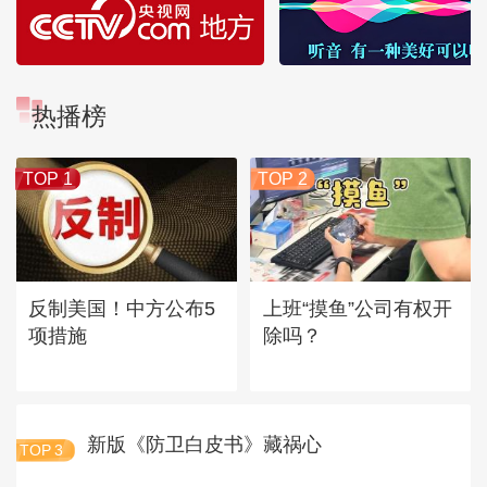
热播榜
TOP 1
TOP 2
反制美国！中方公布5
上班“摸鱼”公司有权开
项措施
除吗？
新版《防卫白皮书》藏祸心
TOP
3