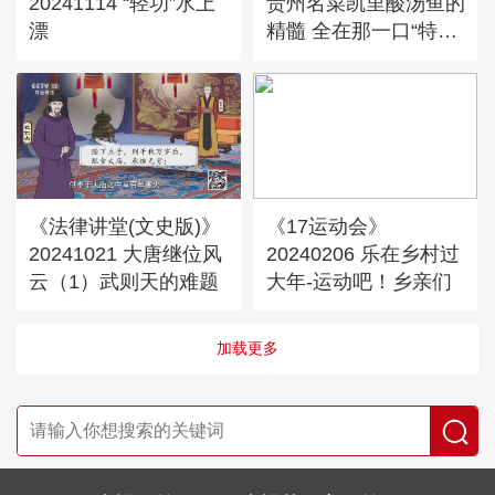
20241114 “轻功”水上
贵州名菜凯里酸汤鱼的
漂
精髓 全在那一口“特
别”的酸里
《法律讲堂(文史版)》
《17运动会》
20241021 大唐继位风
20240206 乐在乡村过
云（1）武则天的难题
大年-运动吧！乡亲们
加载更多