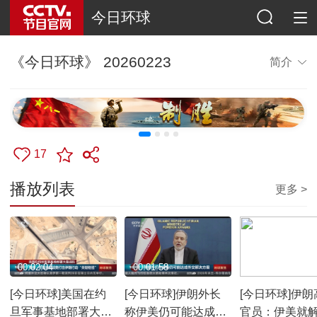
今日环球
《今日环球》 20260223
简介
17
播放列表
更多 >
00:02:04
00:01:58
00:00:59
[今日环球]美国在约
[今日环球]伊朗外长
[今日环球]伊朗
旦军事基地部署大量
称伊美仍可能达成外
官员：伊美就