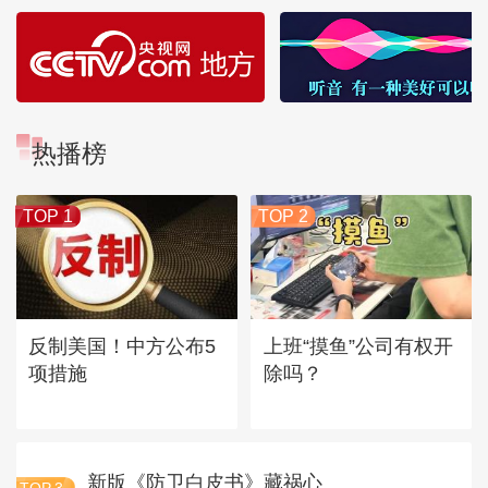
热播榜
TOP 1
TOP 2
反制美国！中方公布5
上班“摸鱼”公司有权开
项措施
除吗？
新版《防卫白皮书》藏祸心