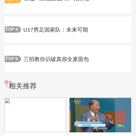
TOP
3
U17男足国家队：未来可期
TOP
4
三招教你识破真假全麦面包
TOP
5
相关推荐