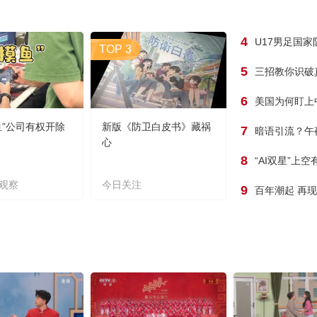
4
U17男足国
TOP 3
5
三招教你识破
6
美国为何盯上
鱼”公司有权开除
新版《防卫白皮书》藏祸
7
暗语引流？午
心
8
“AI双星”上
观察
今日关注
9
百年潮起 再