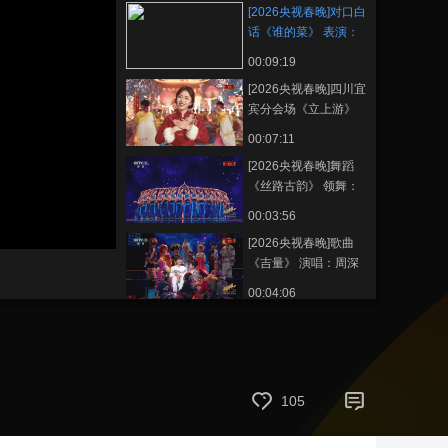
[2026央视春晚]对口白
艺术
汽车
数智
5G
产业+
话《谁的菜》 表演：
徐浩伦 谭湘文（字幕
00:09:19
时尚
天气
才艺
网展
央央好物
版）
[2026央视春晚]四川宜
宾分会场《立上游》
演唱：魏翔 张歆艺 张
00:07:11
靓颖 等（字幕版）
[2026央视春晚]舞蹈
《丝路古韵》 领舞：
非路热·伊力亚尔 李淼
00:03:56
（字幕版）
[2026央视春晚]歌曲
《吉量》 演唱：周深
（字幕版）
00:04:06
[2026央视春晚]歌曲
《来晒秋》 演唱：凤
凰传奇 全国各地“三
00:03:14
农”工作者代表 等（字
[2026央视春晚]喜剧短
幕版）
105
剧《你准喜欢》 表
演：张小婉 周铁男 常
00:09:32