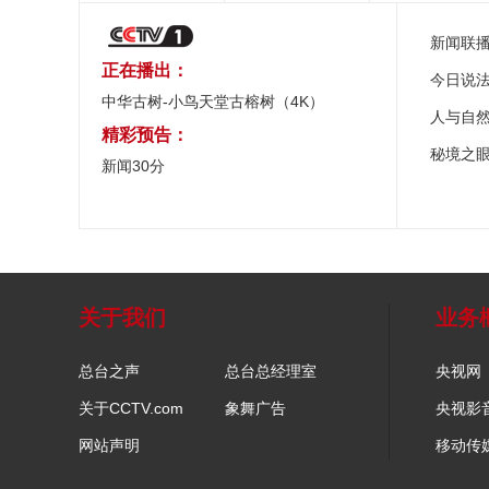
新闻联
正在播出：
今日说
中华古树-小鸟天堂古榕树（4K）
人与自
精彩预告：
秘境之
新闻30分
关于我们
业务
总台之声
总台总经理室
央视网
关于CCTV.com
象舞广告
央视影
网站声明
移动传