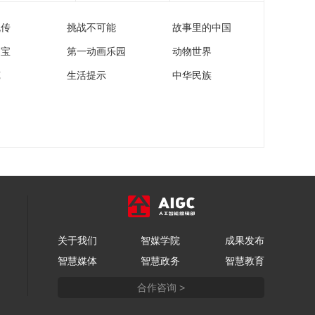
电影《我最难忘的今
宵》 领衔主演：沈腾
流传
挑战不可能
故事里的中国
00:08:17
马丽（字幕版）
[2026央视春晚]歌曲
家宝
第一动画乐园
动物世界
《别来无恙》 演唱：
苑
生活提示
中华民族
任素汐 毛不易（字幕
00:03:21
版）
[2026央视春晚]小品
《又来了》 表演：王
宏坤 大锁 管乐 等（字
00:11:09
幕版）
[2026央视春晚]安徽合
肥分会场《合韵满江
淮》 演唱：张远 李纯
00:07:22
王栎鑫 等（字幕版）
[2026央视春晚]歌曲
《梦底》 演唱：海来
阿木（字幕版）
关于我们
智媒学院
成果发布
00:03:00
智慧媒体
智慧政务
智慧教育
[2026央视春晚]中外舞
蹈《踏地为节》 表
合作咨询 >
演：中央民族大学 中
00:03:38
央民族歌舞团 等（字