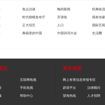
播
焦点访谈
晚间新闻
经典咏
法
时代楷模发布厅
开讲啦
我有传
然
正大综艺
人口
国际艺
眼
典籍里的中国
中国诗词大会
生活圈
概况
更多链接
互联网电视
网上有害信息举报专区
音
手机电视
辟谣平台
法律顾问
媒
帮助中心
望海热线
人才招聘