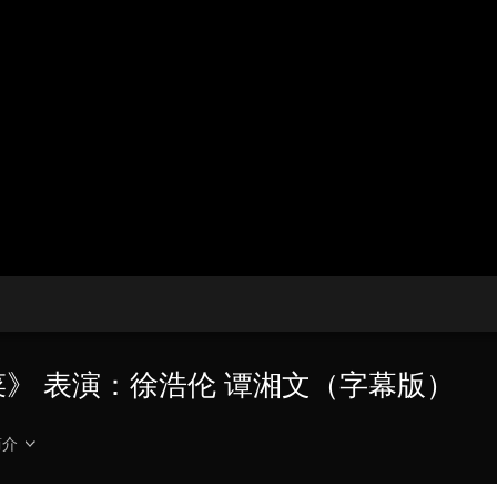
央博
非遗
文化
旅游
科普
健康
乐龄
阅读
云起
超级工厂
智敬中国
全民健康
颜选攻略
海洋
热播榜
总台企业白名单
的菜》 表演：徐浩伦 谭湘文（字幕版）
简介