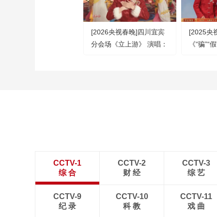
[2026央视春晚]四川宜宾
[2025
分会场《立上游》 演唱：
《“骗”“
魏翔 张歆艺 张靓颖 等
徐浩伦 
（字幕版）
CCTV-1
CCTV-2
CCTV-3
综 合
财 经
综 艺
CCTV-9
CCTV-10
CCTV-11
纪 录
科 教
戏 曲