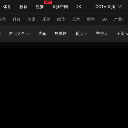
体育
教育
熊猫
直播中国
4K
CCTV.直播
式妙语
主持人
下载央视影音
热解读
天天学习
旅游
科普
健康
乐龄
阅读
艺术
数智
5G
产业+
栏目大全
片库
热播榜
看点
主持人
全部
纪录片网
国家大剧院
大型活动
科技
法治
文娱
人物
公益
图片
习式妙语
央视快评
央视网评
光华锐评
锋面
频道
VR/AR
4K专区
全景新闻
请入列
人生第一次
人生第二次
年冬奥会
CBA
NBA
中超
国足
国际足球
网球
综
体育江湖
文化体育
冰雪道路
足球道路