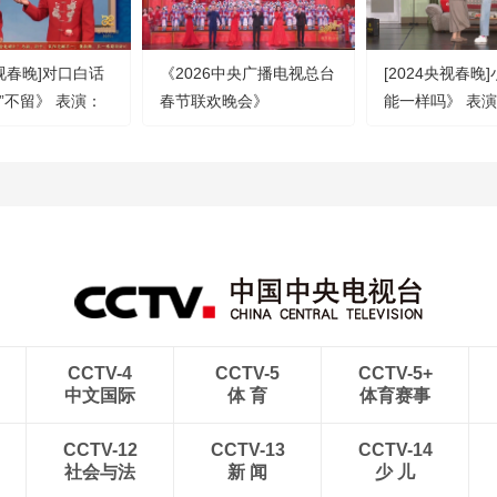
央视春晚]对口白话
《2026中央广播电视总台
[2024央视春晚
假”不留》 表演：
春节联欢晚会》
能一样吗》 表
谭湘文（字幕版）
20260217 1/4（字幕版）
何欢 章若楠 任
（字幕版）
CCTV-4
CCTV-5
CCTV-5+
中文国际
体 育
体育赛事
CCTV-12
CCTV-13
CCTV-14
社会与法
新 闻
少 儿