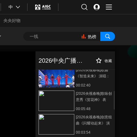
《立春》 演唱：周慧
中
敏 刘敏涛 梁咏琪 秦海
00:02:56
璐 等（字幕版）
央央好物
[2026央视春晚]小品
《奶奶的最爱》 表
演：蔡明 王天放 松延
热榜
00:11:30
动力（字幕版）
[2026央视春晚]武术
[2026央视春晚]对
正在播放
《武BOT》 表演：宇
口白话《谁的菜》 表演：徐浩
树科技 河南塔沟武术
2026中央广播电视总台春节联欢晚会
伦 谭湘文（字幕版）
收藏
00:04:33
学校（字幕版）
[2026央视春晚]歌曲
《智造未来》 演唱：
陈小春 言承旭 罗嘉豪
00:02:40
易烊千玺（字幕版）
[2026央视春晚]歌咏创
意秀《贺花神》 表
演：宁理 胡兵 刘钧 等
00:05:48
（字幕版）
[2026央视春晚]创意组
合体育
亚冬会
曲《闪耀动起来》 演
唱：郭富城 王一博
00:03:54
（字幕版）