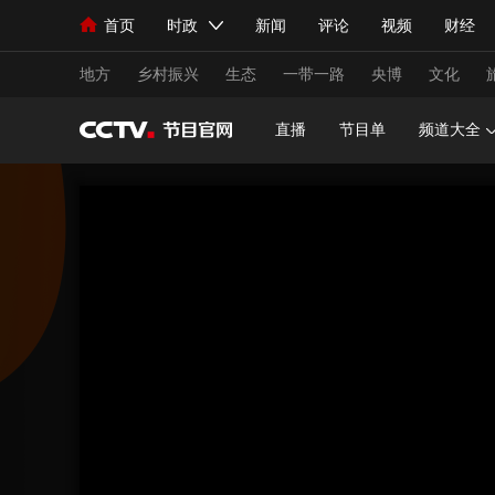
首页
时政
新闻
评论
视频
财经
人民领袖习近平
直播
海外频道
片库
iPanda
栏目大全
联播+
English
中国领导人
节目单
Монгол
听音
央视快评
微视频
习
地方
乡村振兴
生态
一带一路
央博
文化
直播
节目单
频道大全
总台春晚
网络春晚
共产党员网
秧纪录
新闻
国内
国际
评论
经济
军事
人民领袖习近平
联播+
热解读
天天学习
视频
小央视频
小央直播
直播中国
熊猫
现场
前线
比划
快看
蓝海中国
新兵
体育
直播
竞猜
2026年世界杯
2026
VIP会员
CCTV奥林匹克频道
生活体育大会