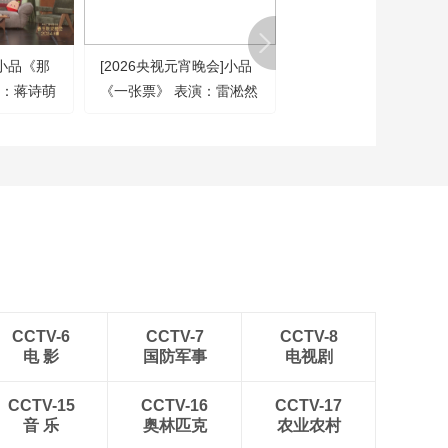
暖世界》 表演：宋佳
00:07:24
韩庚 高进 等（字幕
[2026央视春晚]歌曲
版）
]小品《那
[2026央视元宵晚会]小品
《2025中央广播电视总
《许我再少年》 演
演：蒋诗萌
《一张票》 表演：雷淞然
春节联欢晚会》
唱：魏晨 刘宇宁（字
00:03:01
幕版）
梓慧 张弛
张呈 等
20250129 1/4（字幕
[2026央视春晚]戏曲
《春晖满梨园》 表
演：张幼麟 楼胜 李延
00:09:40
柯 等（字幕版）
[2026央视春晚]微音乐
剧《每道光》 表演：
王铮亮 汪苏泷 李现 等
00:03:29
（字幕版）
[2026央视春晚]歌曲
《小家年年》 演唱：
马鑫芮 徐铭聪 朱正怀
00:02:19
CCTV-6
CCTV-7
CCTV-8
李晓青（字幕版）
电 影
国防军事
电视剧
[2026央视春晚]公益广
告《回家吃饭》（字
幕版）
CCTV-15
CCTV-16
CCTV-17
00:01:27
音 乐
奥林匹克
农业农村
[2026央视春晚]贺岁微