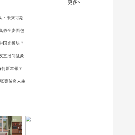
旸（字幕版）
更多>
00:03:22
[2026央视春晚]歌曲
家队：未来可期
《妈妈有座电影院》
演唱：邓超（字幕
00:03:35
版）
真假全麦面包
[2026央视春晚]公益短
片《同曲迎春》 主
中国光模块？
演：于和伟（字幕
00:02:00
版）
夜直播间乱象
[2026央视春晚]歌曲
《宝岛恋歌》 演唱：
空有何新本领？
胡德夫 辛晓琪 伊能静
00:04:53
等（字幕版）
现张謇传奇人生
[2026央视春晚]歌曲
《你我经历的一刻》
演唱：王菲（字幕
00:03:43
版）
[2026央视春晚]魔术
《惊喜定格》 表演：
邓男子（字幕版）
00:07:04
[2026央视春晚]黑龙江
哈尔滨分会场《冰雪