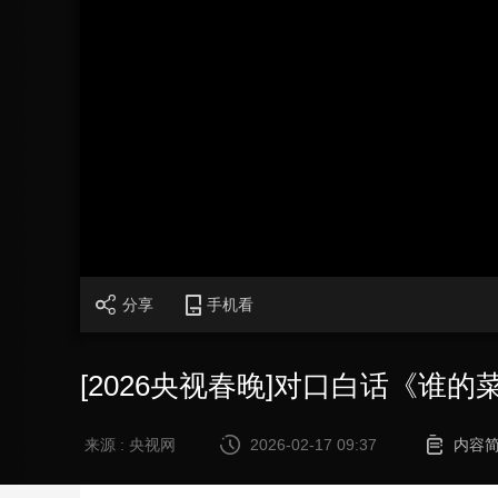
财经
教育
乡村振兴
生态环境
一带一路
大国智造
大国展会
大国保险
云顶对话
CCTV.节目官网
直播
节目单
栏目
片库
分享
手机看
[2026央视春晚]对口白话《谁
来源 : 央视网
2026-02-17 09:37
内容