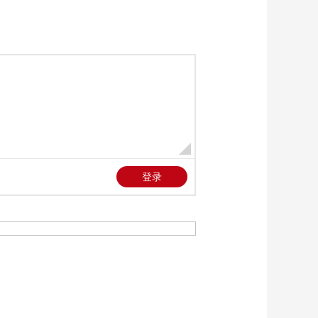
诚 等（字幕版）
[2026央视春晚]歌曲
《人间共鸣》 演唱：
李健（字幕版）
00:04:05
[2026央视春晚]浙江义
乌分会场《世界义乌
中国年》 演唱：成龙
00:07:34
Lionel Richie（字幕
[2026央视春晚]歌曲
版）
《奔腾的海骝马》 表
演：乌日娜 阿如那 等
00:04:19
（字幕版）
[2026央视春晚]互动歌
曲《手到福来》 表
演：梁家辉 刘涛 张新
00:02:56
成（字幕版）
[2026央视春晚]喜剧短
剧《血压计》 表演：
郭江涛 余钦南 孙超
00:09:17
（字幕版）
[2026央视春晚]舞蹈
《喜雨》 领舞：孟庆