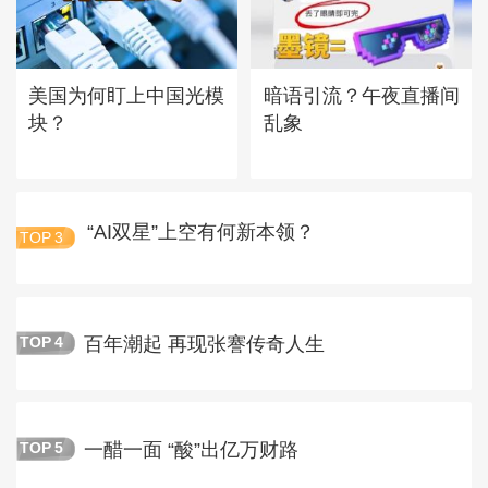
美国为何盯上中国光模
暗语引流？午夜直播间
块？
乱象
“AI双星”上空有何新本领？
TOP
3
百年潮起 再现张謇传奇人生
TOP
4
一醋一面 “酸”出亿万财路
TOP
5