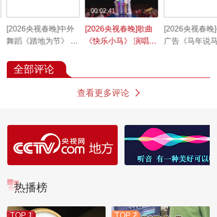
00:03:38
00:02:41
00:01:29
[2026央视春晚]中外
[2026央视春晚]歌曲
[2026央视春晚
舞蹈《踏地为节》 表
《快乐小马》 演唱：
广告《马年说
演：中央民族大学 中
王安宇 黄子弘凡 范
（字幕版）
央民族歌舞团 等（字
丞丞 胡先煦（字幕
全部评论
幕版）
版）
查看更多评论
热播榜
TOP 1
TOP 2