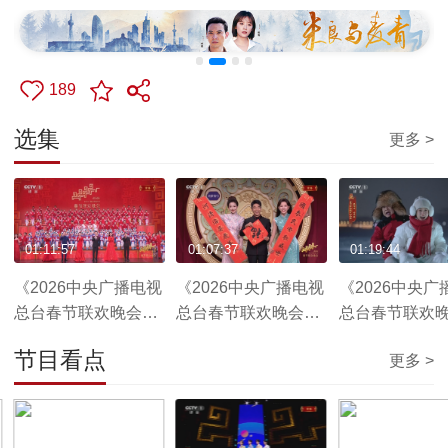
189
选集
更多 >
01:11:57
01:07:37
01:19:44
《2026中央广播电视
《2026中央广播电视
《2026中央广
总台春节联欢晚会》
总台春节联欢晚会》
总台春节联欢
20260217 1/4（字幕
20260217 2/4（字幕
20260217 3/
节目看点
更多 >
版）
版）
版）