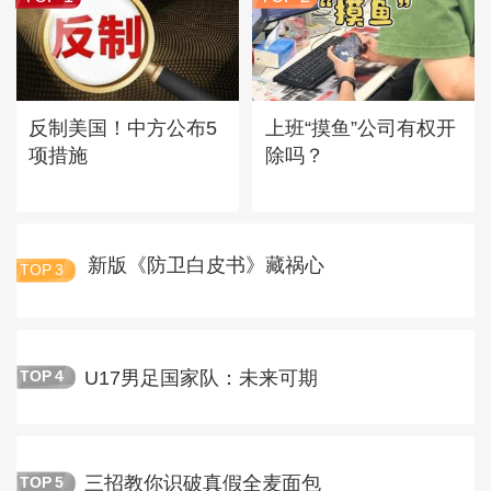
反制美国！中方公布5
上班“摸鱼”公司有权开
项措施
除吗？
新版《防卫白皮书》藏祸心
TOP
3
U17男足国家队：未来可期
TOP
4
三招教你识破真假全麦面包
TOP
5