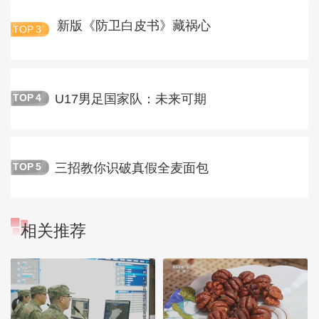
新版《防卫白皮书》藏祸心
TOP
3
U17男足国家队：未来可期
TOP
4
三招教你识破真假全麦面包
TOP
5
相关推荐