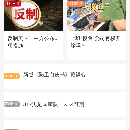
TOP 1
TOP 2
反制美国！中方公布5
上班“摸鱼”公司有权开
项措施
除吗？
新版《防卫白皮书》藏祸心
TOP
3
U17男足国家队：未来可期
TOP
4