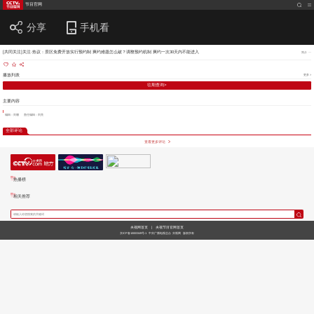
节目官网
分享
手机看
[共同关注]关注·热议：景区免费开放实行预约制 爽约难题怎么破？调整预约机制 爽约一次30天内不能进入
简介
播放列表
更多 >
往期查询>
主要内容
编辑：刘珊
责任编辑：刘亮
全部评论
查看更多评论
热播榜
相关推荐
央视网首页
|
央视节目官网首页
京ICP备10003349号-1
中央广播电视总台
央视网
版权所有