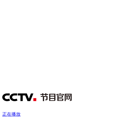
财经
教育
乡村振兴
生态环境
一带一路
央博
大国智造
大国展会
大国保险
云顶对话
云起
超
CCTV.节目官网
直播
节目单
栏目
片库
热播榜
正在播放