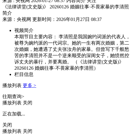
来源 : 央视网
2026-01-27 08:37
内容简介
关注
《法律讲堂(文史版)》 20260126 婚姻往事·不畏家暴的李清照
简介
来源：央视网 更新时间：2026年01月27日 08:37
视频简介
本期节目主要内容： 李清照是我国婉约词派的代表人，
被尊为婉约派的一代词宗。她的一生有两次婚姻，第二
次婚姻，她遭遇了丈夫张汝舟的家暴。但曾写下千般愁
苦的李清照并不是一个逆来顺受的深闺女子，她愤然控
诉丈夫的暴行，并要离婚。 （《法律讲堂(文史版)》
20260126 婚姻往事·不畏家暴的李清照）
栏目信息
播放列表
更多 >
往期查询>
播放列表
关闭
正在加载...
关闭
播放列表
关闭