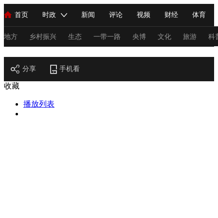
首页
时政
新闻
评论
视频
财经
体育
人民领袖习近平
直播
海外频道
片库
iPanda
栏目大全
联播+
English
中国领导人
节目单
Монгол
听音
央视快评
微视频
习式妙语
主持人
地方
乡村振兴
生态
一带一路
央博
文化
旅游
科
节目官网
总台春晚
分享
手机看
网络春晚
共产党员网
秧纪录
纪录片网
收藏
播放列表
新闻
国内
国际
评论
经济
军事
科技
法
人民领袖习近平
联播+
热解读
天天学习
习式妙语
视频
小央视频
小央直播
直播中国
熊猫频道
V
现场
前线
比划
快看
蓝海中国
新兵请入列
体育
直播
竞猜
2026年世界杯
2026年冬奥会
C
VIP会员
CCTV奥林匹克频道
生活体育大会
体育江湖