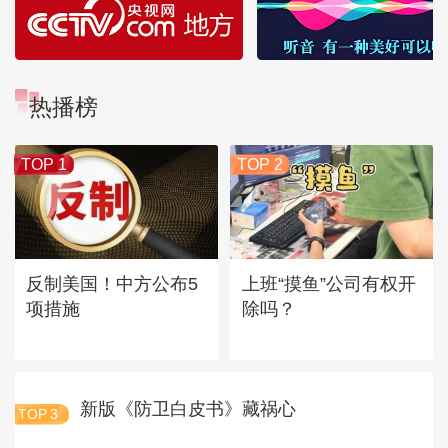
热播榜
TOP 1
TOP 2
反制美国！中方公布5
上班“摸鱼”公司有权开
项措施
除吗？
新版《防卫白皮书》藏祸心
TOP
3