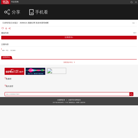
节目官网
分享
手机看
《法律讲堂(文史版)》 20260121 婚姻往事·陆游休妻情难断
简介
播放列表
更多 >
往期查询>
主要内容
编辑：常悦
责任编辑：
全部评论
查看更多评论
热播榜
相关推荐
央视网首页
|
央视节目官网首页
京ICP备10003349号-1
中央广播电视总台
央视网
版权所有